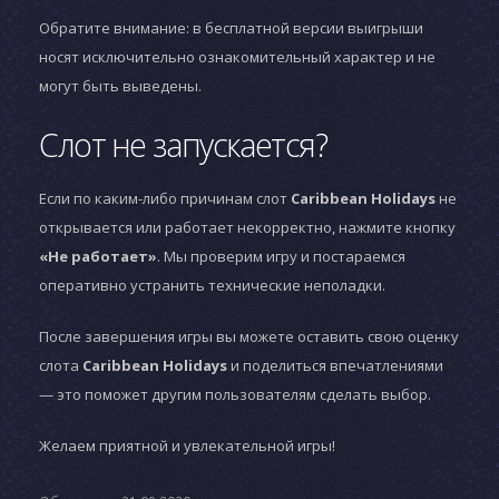
Обратите внимание: в бесплатной версии выигрыши
носят исключительно ознакомительный характер и не
могут быть выведены.
Слот не запускается?
Если по каким-либо причинам слот
Caribbean Holidays
не
открывается или работает некорректно, нажмите кнопку
«Не работает»
. Мы проверим игру и постараемся
оперативно устранить технические неполадки.
После завершения игры вы можете оставить свою оценку
слота
Caribbean Holidays
и поделиться впечатлениями
— это поможет другим пользователям сделать выбор.
Желаем приятной и увлекательной игры!