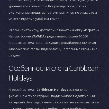
уровнем волатильности. Все раунды проходят на
виртуальные кредиты, поэтому вы ничем не рискуете и
можете играть в удобном темпе.
Чтобы начать игру, достаточно нажать кнопку
«Играть»
.
На платформе
VAVADA
представлено более 10 000
игровых автоматов от ведущих провайдеров, включая
классические слоты, видеослоты, настольные игры и live-
раздел.
Особенности слота Caribbean
Holidays
Игровой автомат
Caribbean Holidays
выполнен в
фирменном стиле студии
и поддерживает адаптивный
интерфейс, благодаря чему он корректно запускается как
на компьютере, так и на мобильных устройствах.