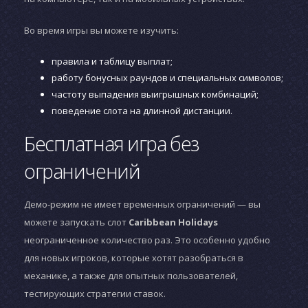
Во время игры вы можете изучить:
правила и таблицу выплат;
работу бонусных раундов и специальных символов;
частоту выпадения выигрышных комбинаций;
поведение слота на длинной дистанции.
Бесплатная игра без
ограничений
Демо-режим не имеет временных ограничений — вы
можете запускать слот
Caribbean Holidays
неограниченное количество раз. Это особенно удобно
для новых игроков, которые хотят разобраться в
механике, а также для опытных пользователей,
тестирующих стратегии ставок.