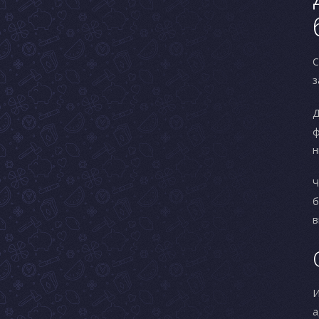
з
Д
ф
н
Ч
б
в
И
а