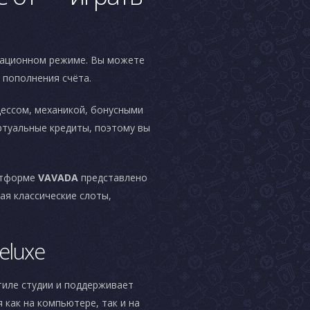
рационном режиме. Вы можете
 пополнения счёта.
ессом, механикой, бонусными
ртуальные кредиты, поэтому вы
атформе
VAVADA
представлено
ая классические слоты,
eluxe
тиле студии
и поддерживает
 как на компьютере, так и на