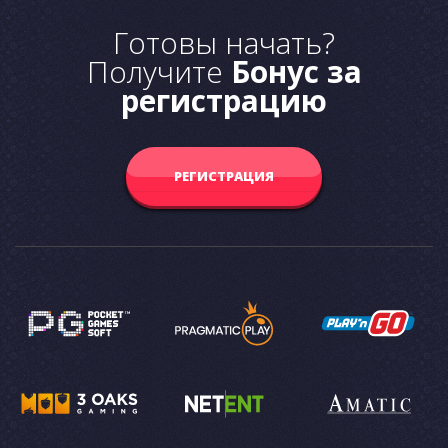
Готовы начать?
Получите
Бонус за
регистрацию
РЕГИСТРАЦИЯ