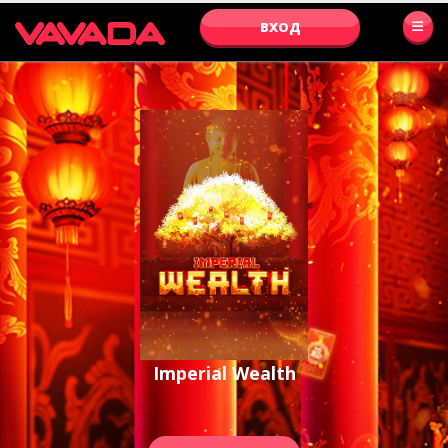
ВХОД
Imperial Wealth