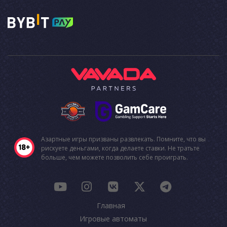
Азартные игры призваны развлекать. Помните, что вы
рискуете деньгами, когда делаете ставки. Не тратьте
больше, чем можете позволить себе проиграть.
Главная
Игровые автоматы