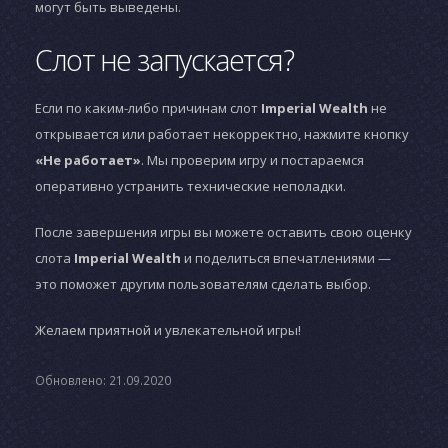
могут быть выведены.
Слот не запускается?
Если по каким-либо причинам слот
Imperial Wealth
не
открывается или работает некорректно, нажмите кнопку
«Не работает»
. Мы проверим игру и постараемся
оперативно устранить технические неполадки.
После завершения игры вы можете оставить свою оценку
слота
Imperial Wealth
и поделиться впечатлениями —
это поможет другим пользователям сделать выбор.
Желаем приятной и увлекательной игры!
Обновлено:
21.09.2020