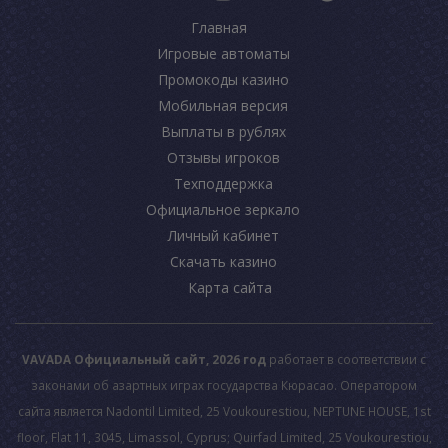
Главная
Игровые автоматы
Промокоды казино
Мобильная версия
Выплаты в рублях
Отзывы игроков
Техподдержка
Официальное зеркало
Личный кабинет
Скачать казино
Карта сайта
VAVADA Официальный сайт, 2026 год
работает в соответствии с
законами об азартных играх государства Кюрасао. Оператором
сайта является Nadontil Limited, 25 Voukourestiou, NEPTUNE HOUSE, 1st
floor, Flat 11, 3045, Limassol, Cyprus; Quirfad Limited, 25 Voukourestiou,