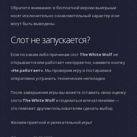
Обратите внимание: в бесплатной версии выигрыши
носят исключительно ознакомительный характер и не
могут быть выведены.
Слот не запускается?
Если по каким-либо причинам слот
The White Wolf
не
открывается или работает некорректно, нажмите кнопку
«Не работает»
. Мы проверим игру и постараемся
оперативно устранить технические неполадки.
После завершения игры вы можете оставить свою оценку
слота
The White Wolf
и поделиться впечатлениями —
это поможет другим пользователям сделать выбор.
Желаем приятной и увлекательной игры!