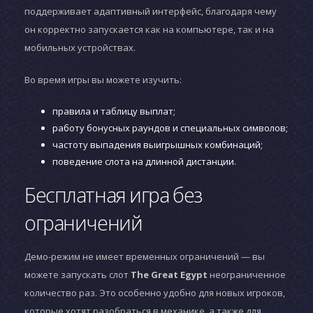
поддерживает адаптивный интерфейс, благодаря чему
он корректно запускается как на компьютере, так и на
мобильных устройствах.
Во время игры вы можете изучить:
правила и таблицу выплат;
работу бонусных раундов и специальных символов;
частоту выпадения выигрышных комбинаций;
поведение слота на длинной дистанции.
Бесплатная игра без
ограничений
Демо-режим не имеет временных ограничений — вы
можете запускать слот
The Great Egypt
неограниченное
количество раз. Это особенно удобно для новых игроков,
которые хотят разобраться в механике, а также для