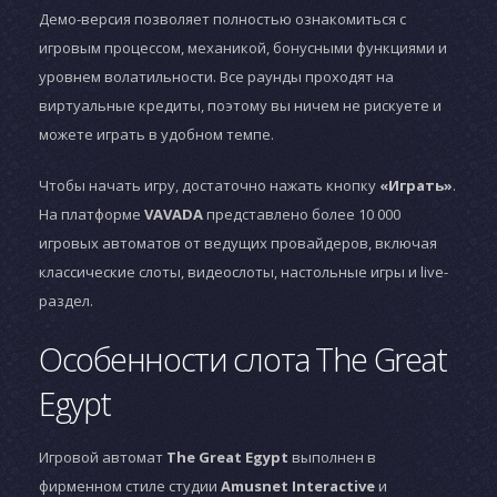
Демо-версия позволяет полностью ознакомиться с
игровым процессом, механикой, бонусными функциями и
уровнем волатильности. Все раунды проходят на
виртуальные кредиты, поэтому вы ничем не рискуете и
можете играть в удобном темпе.
Чтобы начать игру, достаточно нажать кнопку
«Играть»
.
На платформе
VAVADA
представлено более 10 000
игровых автоматов от ведущих провайдеров, включая
классические слоты, видеослоты, настольные игры и live-
раздел.
Особенности слота The Great
Egypt
Игровой автомат
The Great Egypt
выполнен в
фирменном стиле студии
Amusnet Interactive
и