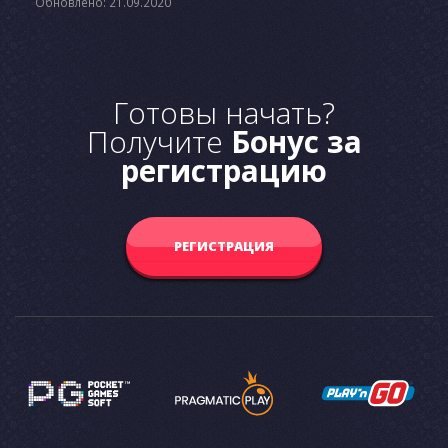
Обновлено:
21.09.2020
Готовы начать?
Получите
Бонус за
регистрацию
РЕГИСТРАЦИЯ