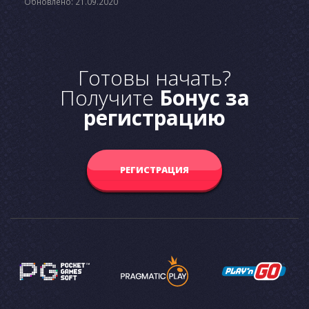
Обновлено:
21.09.2020
Готовы начать?
Получите
Бонус за
регистрацию
РЕГИСТРАЦИЯ