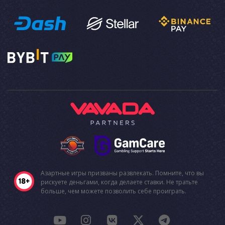
Азартные игры призваны развлекать. Помните, что вы
рискуете деньгами, когда делаете ставки. Не тратьте
больше, чем можете позволить себе проиграть.