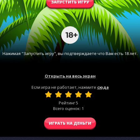
ЗАПУСТИТЬ ИГРУ
Нажимая "Запустить игру", вы подтверждаете что Вам есть 18 лет.
Открыть на весь экран
Если игра не работает, нажмите
сюда
Рейтинг
5
Всего оценок:
1
ИГРАТЬ НА ДЕНЬГИ