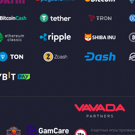
Азартные игры призваны