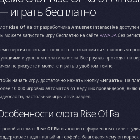
— играть бесплатно
Слот
Rise Of Ra
от разработчика
Amusnet Interactive
доступен
ы можете запустить игру бесплатно на сайте
VAVADA
без регист
емо-версия позволяет полностью ознакомиться с игровым проц
ункциями и уровнем волатильности. Все раунды проходят на ви
ичем не рискуете и можете играть в удобном темпе.
тобы начать игру, достаточно нажать кнопку
«Играть»
. На пл
олее 10 000 игровых автоматов от ведущих провайдеров, включ
идеослоты, настольные игры и live-раздел.
Особенности слота Rise Of Ra
гровой автомат
Rise Of Ra
выполнен в фирменном стиле студи
оддерживает адаптивный интерфейс, благодаря чему он коррект