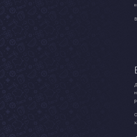
к
В
Д
н
р
О
х