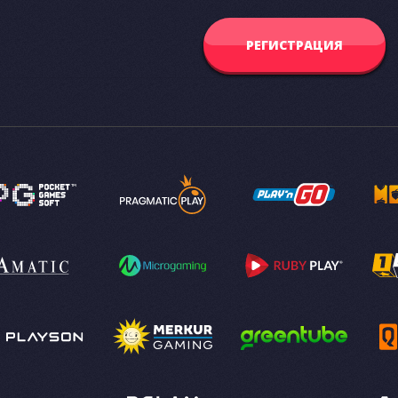
РЕГИСТРАЦИЯ