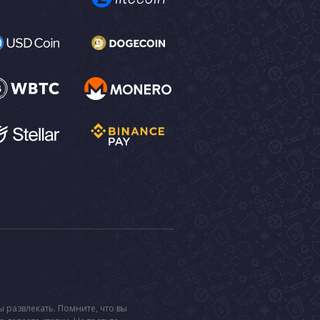
 развлекать. Помните, что вы