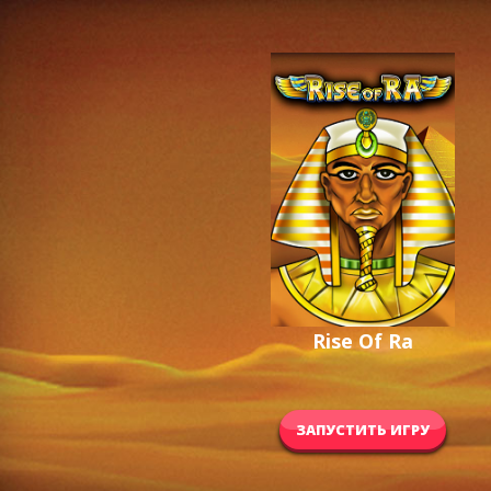
Rise Of Ra
ЗАПУСТИТЬ ИГРУ