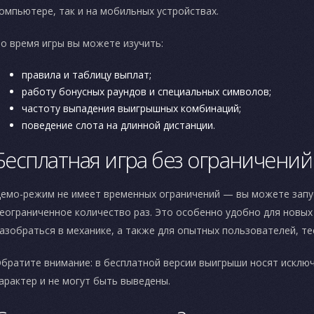
омпьютере, так и на мобильных устройствах.
о время игры вы можете изучить:
правила и таблицу выплат;
работу бонусных раундов и специальных символов;
частоту выпадения выигрышных комбинаций;
поведение слота на длинной дистанции.
Бесплатная игра без ограничений
емо-режим не имеет временных ограничений — вы можете запу
еограниченное количество раз. Это особенно удобно для новых
азобраться в механике, а также для опытных пользователей, те
братите внимание: в бесплатной версии выигрыши носят искл
арактер и не могут быть выведены.