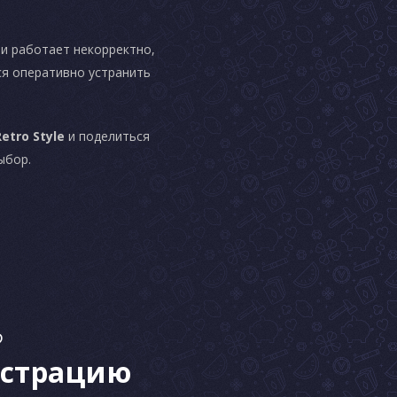
и работает некорректно,
ся оперативно устранить
Retro Style
и поделиться
ыбор.
?
истрацию