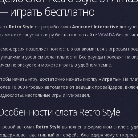
— играть бесплатно
Слот
Retro Style
от разработчика
Amusnet Interactive
доступен
ы можете запустить игру бесплатно на сайте
VAVADA
без регист
емо-версия позволяет полностью ознакомиться с игровым проц
ункциями и уровнем волатильности. Все раунды проходят на ви
ичем не рискуете и можете играть в удобном темпе.
тобы начать игру, достаточно нажать кнопку
«Играть»
. На пл
олее 10 000 игровых автоматов от ведущих провайдеров, включ
идеослоты, настольные игры и live-раздел.
Особенности слота Retro Style
гровой автомат
Retro Style
выполнен в фирменном стиле студ
оддерживает адаптивный интерфейс, благодаря чему он коррект