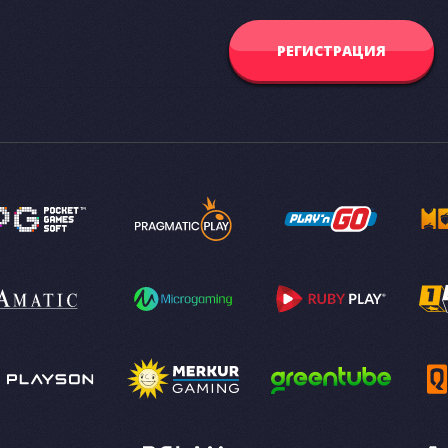
РЕГИСТРАЦИЯ