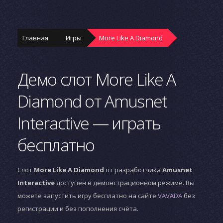
Главная
Игры
More Like A Diamond
Демо слот More Like A
Diamond от Amusnet
Interactive — играть
бесплатно
Слот
More Like A Diamond
от разработчика
Amusnet
Interactive
доступен в демонстрационном режиме. Вы
можете запустить игру бесплатно на сайте
VAVADA
без
регистрации и без пополнения счёта.