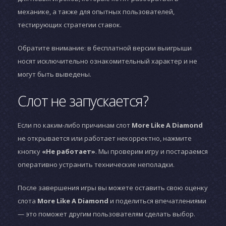
механике, а также для опытных пользователей,
тестирующих стратегии ставок.
Обратите внимание: в бесплатной версии выигрыши
носят исключительно ознакомительный характер и не
могут быть выведены.
Слот не запускается?
Если по каким-либо причинам слот
More Like A Diamond
не открывается или работает некорректно, нажмите
кнопку
«Не работает»
. Мы проверим игру и постараемся
оперативно устранить технические неполадки.
После завершения игры вы можете оставить свою оценку
слота
More Like A Diamond
и поделиться впечатлениями
— это поможет другим пользователям сделать выбор.