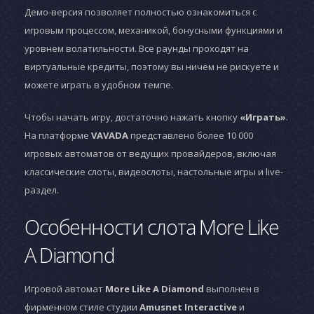
Демо-версия позволяет полностью ознакомиться с
игровым процессом, механикой, бонусными функциями и
уровнем волатильности. Все раунды проходят на
виртуальные кредиты, поэтому вы ничем не рискуете и
можете играть в удобном темпе.
Чтобы начать игру, достаточно нажать кнопку
«Играть»
.
На платформе
VAVADA
представлено более 10 000
игровых автоматов от ведущих провайдеров, включая
классические слоты, видеослоты, настольные игры и live-
раздел.
Особенности слота More Like
A Diamond
Игровой автомат
More Like A Diamond
выполнен в
фирменном стиле студии
Amusnet Interactive
и