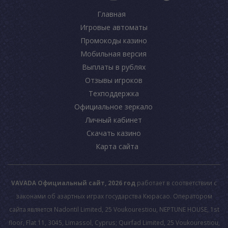
Главная
Игровые автоматы
Промокоды казино
Мобильная версия
Выплаты в рублях
Отзывы игроков
Техподдержка
Официальное зеркало
Личный кабинет
Скачать казино
Карта сайта
VAVADA Официальный сайт, 2026 год
работает в соответствии с
законами об азартных играх государства Кюрасао. Оператором
сайта является Nadontil Limited, 25 Voukourestiou, NEPTUNE HOUSE, 1st
floor, Flat 11, 3045, Limassol, Cyprus; Quirfad Limited, 25 Voukourestiou,