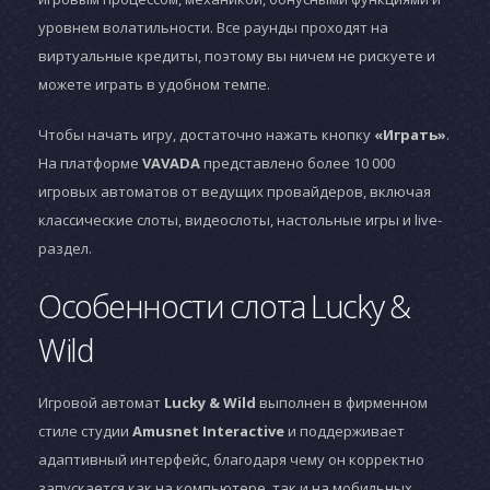
уровнем волатильности. Все раунды проходят на
виртуальные кредиты, поэтому вы ничем не рискуете и
можете играть в удобном темпе.
Чтобы начать игру, достаточно нажать кнопку
«Играть»
.
На платформе
VAVADA
представлено более 10 000
игровых автоматов от ведущих провайдеров, включая
классические слоты, видеослоты, настольные игры и live-
раздел.
Особенности слота Lucky &
Wild
Игровой автомат
Lucky & Wild
выполнен в фирменном
стиле студии
Amusnet Interactive
и поддерживает
адаптивный интерфейс, благодаря чему он корректно
запускается как на компьютере, так и на мобильных