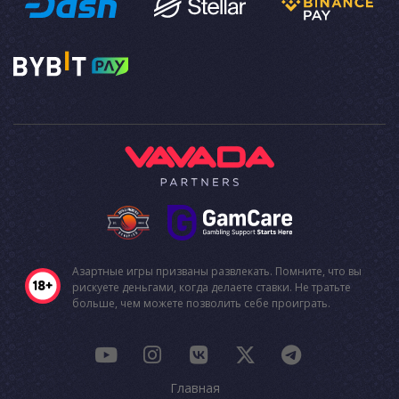
Азартные игры призваны развлекать. Помните, что вы
рискуете деньгами, когда делаете ставки. Не тратьте
больше, чем можете позволить себе проиграть.
Главная