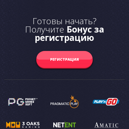
Готовы начать?
Получите
Бонус за
регистрацию
РЕГИСТРАЦИЯ