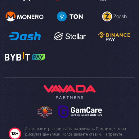
Азартные игры призваны развлекать. Помните, что вы
рискуете деньгами, когда делаете ставки. Не тратьте