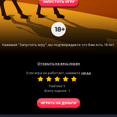
ЗАПУСТИТЬ ИГРУ
Нажимая "Запустить игру", вы подтверждаете что Вам есть 18 лет.
Открыть на весь экран
Если игра не работает, нажмите
сюда
Рейтинг
5
Всего оценок:
1
ИГРАТЬ НА ДЕНЬГИ