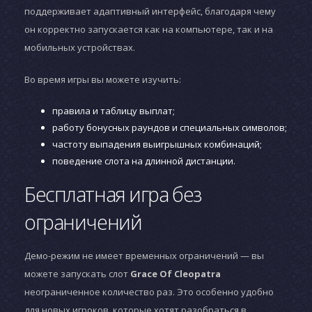
поддерживает адаптивный интерфейс, благодаря чему
он корректно запускается как на компьютере, так и на
мобильных устройствах.
Во время игры вы можете изучить:
правила и таблицу выплат;
работу бонусных раундов и специальных символов;
частоту выпадения выигрышных комбинаций;
поведение слота на длинной дистанции.
Бесплатная игра без
ограничений
Демо-режим не имеет временных ограничений — вы
можете запускать слот
Grace Of Cleopatra
неограниченное количество раз. Это особенно удобно
для новых игроков, которые хотят разобраться в