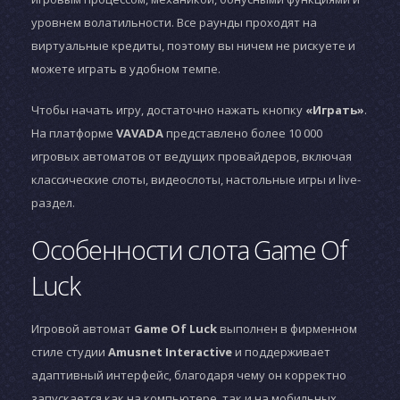
уровнем волатильности. Все раунды проходят на
виртуальные кредиты, поэтому вы ничем не рискуете и
можете играть в удобном темпе.
Чтобы начать игру, достаточно нажать кнопку
«Играть»
.
На платформе
VAVADA
представлено более 10 000
игровых автоматов от ведущих провайдеров, включая
классические слоты, видеослоты, настольные игры и live-
раздел.
Особенности слота Game Of
Luck
Игровой автомат
Game Of Luck
выполнен в фирменном
стиле студии
Amusnet Interactive
и поддерживает
адаптивный интерфейс, благодаря чему он корректно
запускается как на компьютере, так и на мобильных