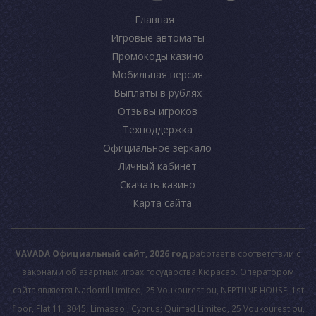
Главная
Игровые автоматы
Промокоды казино
Мобильная версия
Выплаты в рублях
Отзывы игроков
Техподдержка
Официальное зеркало
Личный кабинет
Скачать казино
Карта сайта
VAVADA Официальный сайт, 2026 год
работает в соответствии с
законами об азартных играх государства Кюрасао. Оператором
сайта является Nadontil Limited, 25 Voukourestiou, NEPTUNE HOUSE, 1st
floor, Flat 11, 3045, Limassol, Cyprus; Quirfad Limited, 25 Voukourestiou,