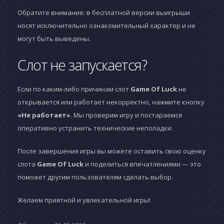
Обратите внимание: в бесплатной версии выигрыши
носят исключительно ознакомительный характер и не
могут быть выведены.
Слот не запускается?
Если по каким-либо причинам слот
Game Of Luck
не
открывается или работает некорректно, нажмите кнопку
«Не работает»
. Мы проверим игру и постараемся
оперативно устранить технические неполадки.
После завершения игры вы можете оставить свою оценку
слота
Game Of Luck
и поделиться впечатлениями — это
поможет другим пользователям сделать выбор.
Желаем приятной и увлекательной игры!