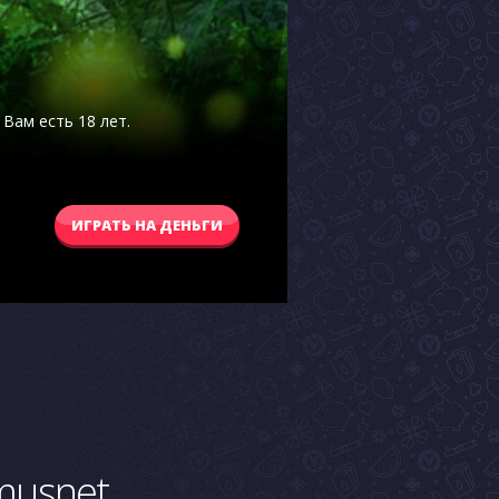
Вам есть 18 лет.
ИГРАТЬ НА ДЕНЬГИ
Amusnet