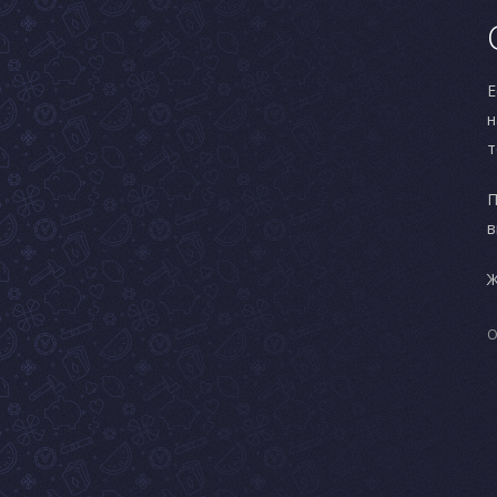
Е
н
т
П
в
Ж
О