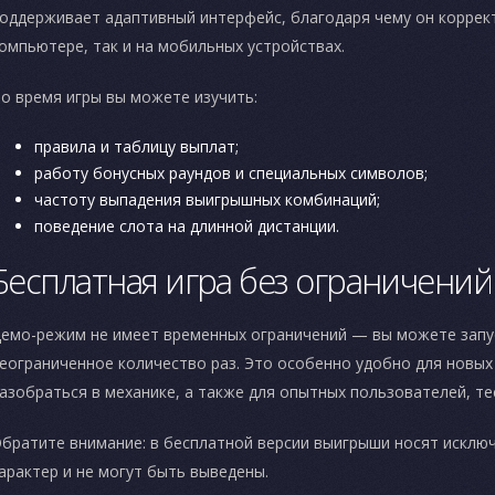
оддерживает адаптивный интерфейс, благодаря чему он коррект
омпьютере, так и на мобильных устройствах.
о время игры вы можете изучить:
правила и таблицу выплат;
работу бонусных раундов и специальных символов;
частоту выпадения выигрышных комбинаций;
поведение слота на длинной дистанции.
Бесплатная игра без ограничений
емо-режим не имеет временных ограничений — вы можете запу
еограниченное количество раз. Это особенно удобно для новых
азобраться в механике, а также для опытных пользователей, те
братите внимание: в бесплатной версии выигрыши носят искл
арактер и не могут быть выведены.