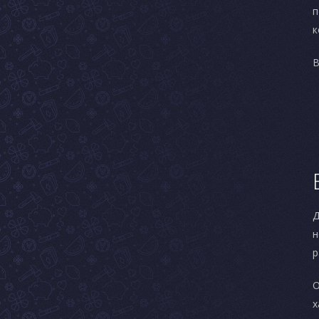
п
к
В
Д
н
р
О
х