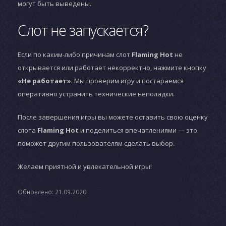
могут быть выведены.
Слот не запускается?
Если по каким-либо причинам слот
Flaming Hot
не
открывается или работает некорректно, нажмите кнопку
«Не работает»
. Мы проверим игру и постараемся
оперативно устранить технические неполадки.
После завершения игры вы можете оставить свою оценку
слота
Flaming Hot
и поделиться впечатлениями — это
поможет другим пользователям сделать выбор.
Желаем приятной и увлекательной игры!
Обновлено:
21.09.2020