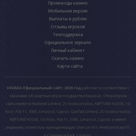
Промокоды казино
Мобильная версия
Выплаты в рублях
Отзывы игроков
Техподдержка
Официальное зеркало
Личный кабинет
Скачать казино
Карта сайта
VAVADA Официальный сайт, 2026 год
работает в соответствии с
законами об азартных играх государства Кюрасао. Оператором
сайта является Nadontil Limited, 25 Voukourestiou, NEPTUNE HOUSE, 1st
floor, Flat 11, 3045, Limassol, Cyprus; Quirfad Limited, 25 Voukourestiou,
NEPTUNE HOUSE, 1st floor, Flat 11, 3045, Limassol, Cyprus; и имеет
лицензию, полностью принадлежащую Overcan N.V. Heelsumstraat 51,
E-Commerce Park, Curacao.