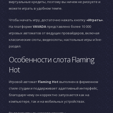
виртуальные кредиты, поэтому вы ничем не рискуете и
можете играть в удобном темпе.
Чтобы начать игру, достаточно нажать кнопку
«Играть»
.
На платформе
VAVADA
представлено более 10 000
игровых автоматов от ведущих провайдеров, включая
классические слоты, видеослоты, настольные игры и live-
раздел.
Особенности слота Flaming
Hot
Игровой автомат
Flaming Hot
выполнен в фирменном
стиле студии
и поддерживает адаптивный интерфейс,
благодаря чему он корректно запускается как на
компьютере, так и на мобильных устройствах.