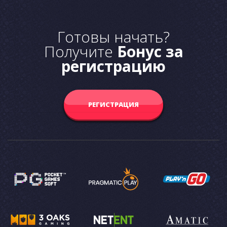
Готовы начать?
Получите
Бонус за
регистрацию
РЕГИСТРАЦИЯ