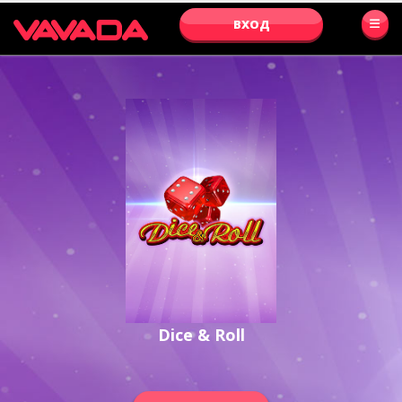
ВХОД
Dice & Roll