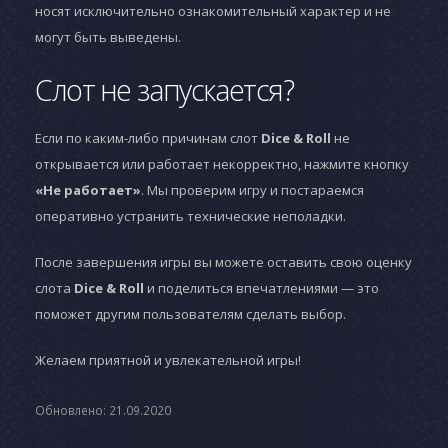
носят исключительно ознакомительный характер и не
могут быть выведены.
Слот не запускается?
Если по каким-либо причинам слот
Dice & Roll
не
открывается или работает некорректно, нажмите кнопку
«Не работает»
. Мы проверим игру и постараемся
оперативно устранить технические неполадки.
После завершения игры вы можете оставить свою оценку
слота
Dice & Roll
и поделиться впечатлениями — это
поможет другим пользователям сделать выбор.
Желаем приятной и увлекательной игры!
Обновлено:
21.09.2020