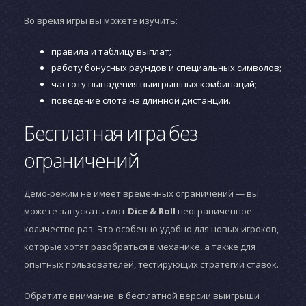
Во время игры вы можете изучить:
правила и таблицу выплат;
работу бонусных раундов и специальных символов;
частоту выпадения выигрышных комбинаций;
поведение слота на длинной дистанции.
Бесплатная игра без
ограничений
Демо-режим не имеет временных ограничений — вы
можете запускать слот
Dice & Roll
неограниченное
количество раз. Это особенно удобно для новых игроков,
которые хотят разобраться в механике, а также для
опытных пользователей, тестирующих стратегии ставок.
Обратите внимание: в бесплатной версии выигрыши