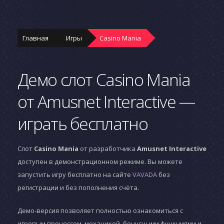
Главная
Игры
Casino Mania
Демо слот Casino Mania
от Amusnet Interactive —
играть бесплатно
Слот
Casino Mania
от разработчика
Amusnet Interactive
доступен в демонстрационном режиме. Вы можете
запустить игру бесплатно на сайте
VAVADA
без
регистрации и без пополнения счёта.
Демо-версия позволяет полностью ознакомиться с
игровым процессом, механикой, бонусными функциями и