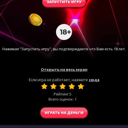
ЗАПУСТИТЬ ИГРУ
Нажимая "Запустить игру", вы подтверждаете что Вам есть 18 лет.
Открыть на весь экран
Если игра не работает, нажмите
сюда
Рейтинг
5
Всего оценок:
1
ИГРАТЬ НА ДЕНЬГИ