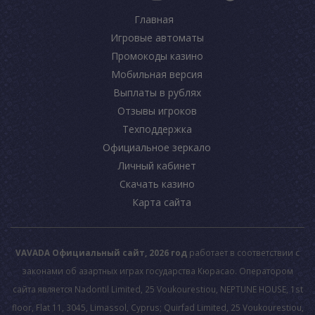
Главная
Игровые автоматы
Промокоды казино
Мобильная версия
Выплаты в рублях
Отзывы игроков
Техподдержка
Официальное зеркало
Личный кабинет
Скачать казино
Карта сайта
VAVADA Официальный сайт, 2026 год
работает в соответствии с
законами об азартных играх государства Кюрасао. Оператором
сайта является Nadontil Limited, 25 Voukourestiou, NEPTUNE HOUSE, 1st
floor, Flat 11, 3045, Limassol, Cyprus; Quirfad Limited, 25 Voukourestiou,