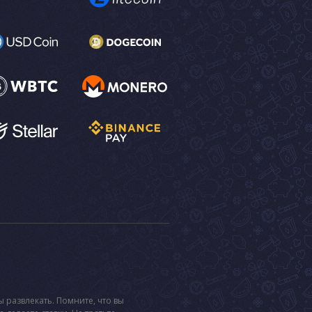
 развлекать. Помните, что вы