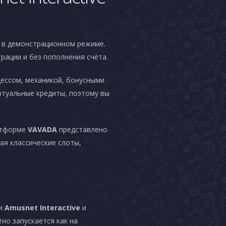
 в демонстрационном режиме.
рации и без пополнения счёта.
ессом, механикой, бонусными
ртуальные кредиты, поэтому вы
атформе
VAVADA
представлено
ая классические слоты,
ии
Amusnet Interactive
и
но запускается как на