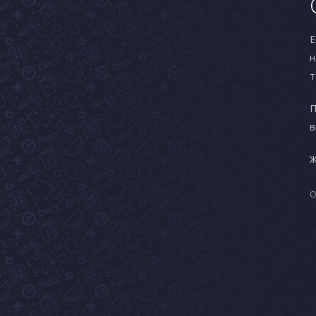
Е
н
т
П
в
Ж
О