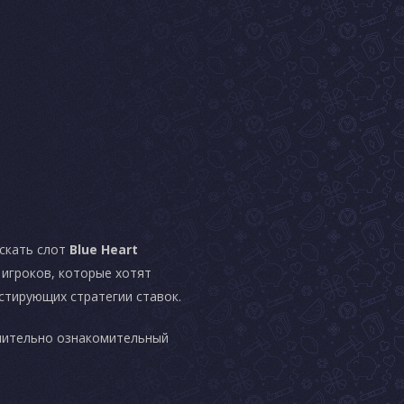
скать слот
Blue Heart
 игроков, которые хотят
стирующих стратегии ставок.
ючительно ознакомительный