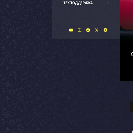
ТЕХПОДДЕРЖКА