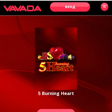
ВХОД
5 Burning Heart