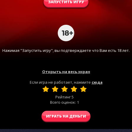
ЗАПУСТИТЬ ИГРУ
Нажимая "Запустить игру", вы подтверждаете что Вам есть 18 лет.
Открыть на весь экран
Если игра не работает, нажмите
сюда
Рейтинг
5
Всего оценок:
1
ИГРАТЬ НА ДЕНЬГИ