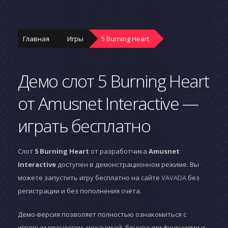
Главная
Игры
5 Burning Heart
Демо слот 5 Burning Heart
от Amusnet Interactive —
играть бесплатно
Слот
5 Burning Heart
от разработчика
Amusnet
Interactive
доступен в демонстрационном режиме. Вы
можете запустить игру бесплатно на сайте
VAVADA
без
регистрации и без пополнения счёта.
Демо-версия позволяет полностью ознакомиться с
игровым процессом, механикой, бонусными функциями и