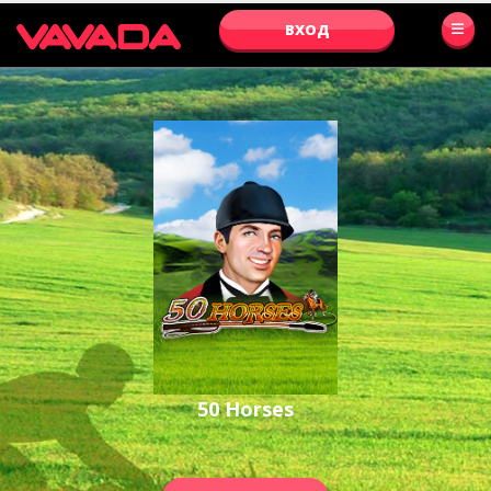
ВХОД
50 Horses