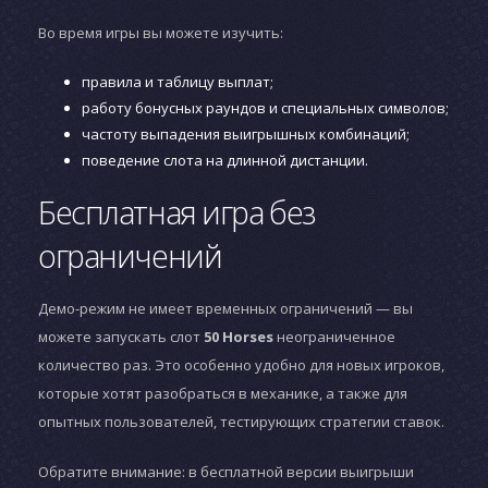
Во время игры вы можете изучить:
правила и таблицу выплат;
работу бонусных раундов и специальных символов;
частоту выпадения выигрышных комбинаций;
поведение слота на длинной дистанции.
Бесплатная игра без
ограничений
Демо-режим не имеет временных ограничений — вы
можете запускать слот
50 Horses
неограниченное
количество раз. Это особенно удобно для новых игроков,
которые хотят разобраться в механике, а также для
опытных пользователей, тестирующих стратегии ставок.
Обратите внимание: в бесплатной версии выигрыши