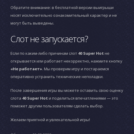
Обратите внимание: в бесплатной версии выигрыши
носят исключительно ознакомительный характер и не
могут быть выведены.
Слот не запускается?
Если по каким-либо причинам слот
40 Super Hot
не
открывается или работает некорректно, нажмите кнопку
«Не работает»
. Мы проверим игру и постараемся
оперативно устранить технические неполадки.
После завершения игры вы можете оставить свою оценку
слота
40 Super Hot
и поделиться впечатлениями — это
поможет другим пользователям сделать выбор.
Желаем приятной и увлекательной игры!