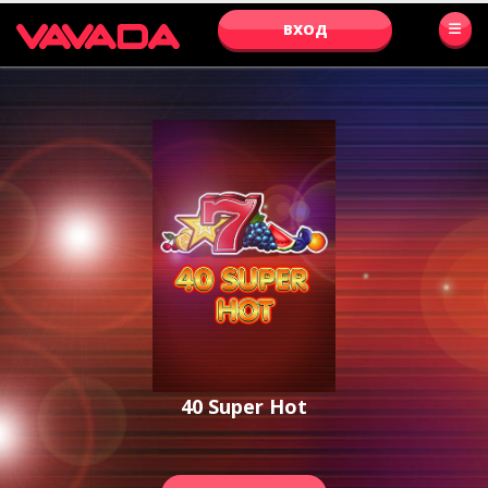
ВХОД
40 Super Hot