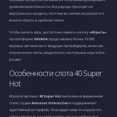
уровнем волатильности. Все раунды проходят на
виртуальные кредиты, поэтому вы ничем не рискуете и
можете играть в удобном темпе.
Чтобы начать игру, достаточно нажать кнопку
«Играть»
.
На платформе
VAVADA
представлено более 10 000
игровых автоматов от ведущих провайдеров, включая
классические слоты, видеослоты, настольные игры и live-
раздел.
Особенности слота 40 Super
Hot
Игровой автомат
40 Super Hot
выполнен в фирменном
стиле студии
Amusnet Interactive
и поддерживает
адаптивный интерфейс, благодаря чему он корректно
запускается как на компьютере, так и на мобильных