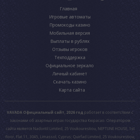
Главная
Игровые автоматы
Промокоды казино
Мобильная версия
Выплаты в рублях
Отзывы игроков
Техподдержка
Официальное зеркало
Личный кабинет
Скачать казино
Карта сайта
VAVADA Официальный сайт, 2026 год
работает в соответствии с
законами об азартных играх государства Кюрасао. Оператором
сайта является Nadontil Limited, 25 Voukourestiou, NEPTUNE HOUSE, 1st
floor, Flat 11, 3045, Limassol, Cyprus; Quirfad Limited, 25 Voukourestiou,