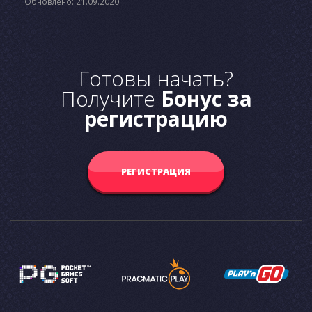
Обновлено:
21.09.2020
Готовы начать?
Получите
Бонус за
регистрацию
РЕГИСТРАЦИЯ