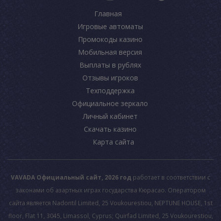
Главная
Игровые автоматы
Промокоды казино
Мобильная версия
Выплаты в рублях
Отзывы игроков
Техподдержка
Официальное зеркало
Личный кабинет
Скачать казино
Карта сайта
VAVADA Официальный сайт, 2026 год
работает в соответствии с
законами об азартных играх государства Кюрасао. Оператором
сайта является Nadontil Limited, 25 Voukourestiou, NEPTUNE HOUSE, 1st
floor, Flat 11, 3045, Limassol, Cyprus; Quirfad Limited, 25 Voukourestiou,