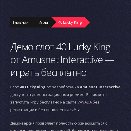
Главная
Игры
40 Lucky King
Демо слот 40 Lucky King
от Amusnet Interactive —
играть бесплатно
Слот
40 Lucky King
от разработчика
Amusnet Interactive
доступен в демонстрационном режиме. Вы можете
запустить игру бесплатно на сайте
VAVADA
без
регистрации и без пополнения счёта.
Демо-версия позволяет полностью ознакомиться с
игровым процессом, механикой, бонусными функциями и