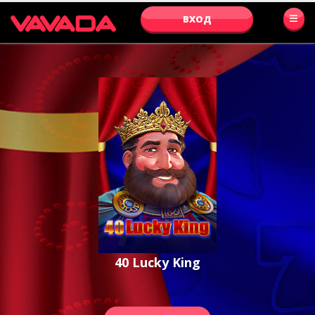
ВХОД
40 Lucky King