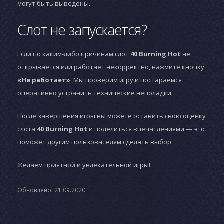
могут быть выведены.
Слот не запускается?
Если по каким-либо причинам слот
40 Burning Hot
не
открывается или работает некорректно, нажмите кнопку
«Не работает»
. Мы проверим игру и постараемся
оперативно устранить технические неполадки.
После завершения игры вы можете оставить свою оценку
слота
40 Burning Hot
и поделиться впечатлениями — это
поможет другим пользователям сделать выбор.
Желаем приятной и увлекательной игры!
Обновлено:
21.09.2020