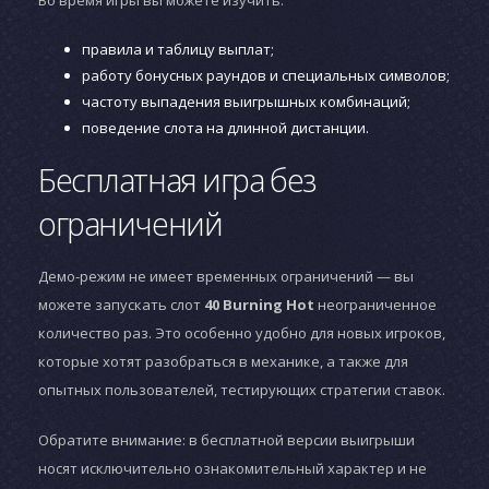
Во время игры вы можете изучить:
правила и таблицу выплат;
работу бонусных раундов и специальных символов;
частоту выпадения выигрышных комбинаций;
поведение слота на длинной дистанции.
Бесплатная игра без
ограничений
Демо-режим не имеет временных ограничений — вы
можете запускать слот
40 Burning Hot
неограниченное
количество раз. Это особенно удобно для новых игроков,
которые хотят разобраться в механике, а также для
опытных пользователей, тестирующих стратегии ставок.
Обратите внимание: в бесплатной версии выигрыши
носят исключительно ознакомительный характер и не