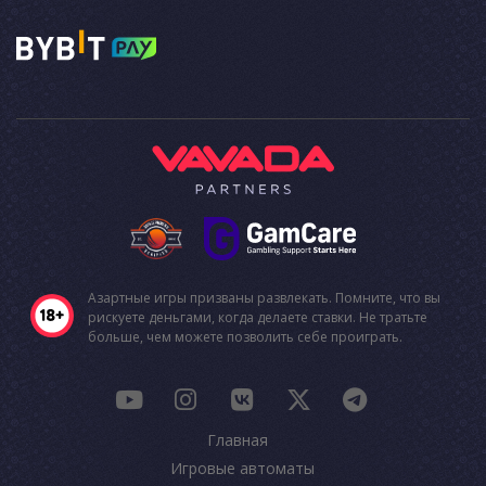
Азартные игры призваны развлекать. Помните, что вы
рискуете деньгами, когда делаете ставки. Не тратьте
больше, чем можете позволить себе проиграть.
Главная
Игровые автоматы