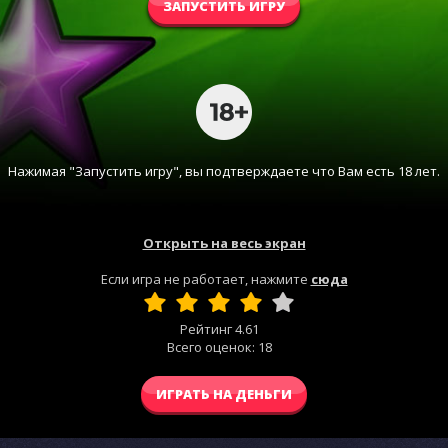
ЗАПУСТИТЬ ИГРУ
Нажимая "Запустить игру", вы подтверждаете что Вам есть 18 лет.
Открыть на весь экран
Если игра не работает, нажмите
сюда
Рейтинг
4.61
Всего оценок:
18
ИГРАТЬ НА ДЕНЬГИ