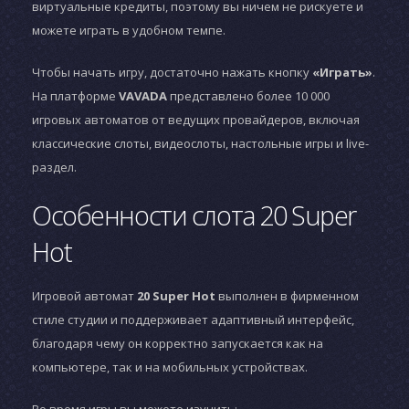
виртуальные кредиты, поэтому вы ничем не рискуете и
можете играть в удобном темпе.
Чтобы начать игру, достаточно нажать кнопку
«Играть»
.
На платформе
VAVADA
представлено более 10 000
игровых автоматов от ведущих провайдеров, включая
классические слоты, видеослоты, настольные игры и live-
раздел.
Особенности слота 20 Super
Hot
Игровой автомат
20 Super Hot
выполнен в фирменном
стиле студии
и поддерживает адаптивный интерфейс,
благодаря чему он корректно запускается как на
компьютере, так и на мобильных устройствах.