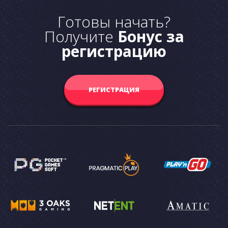
Готовы начать?
Получите
Бонус за
регистрацию
РЕГИСТРАЦИЯ