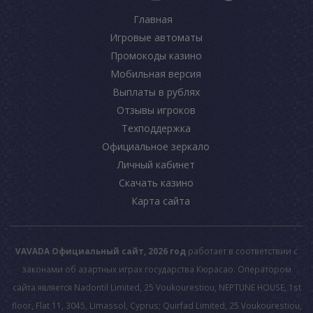
Главная
Игровые автоматы
Промокоды казино
Мобильная версия
Выплаты в рублях
Отзывы игроков
Техподдержка
Официальное зеркало
Личный кабинет
Скачать казино
Карта сайта
VAVADA Официальный сайт, 2026 год
работает в соответствии с
законами об азартных играх государства Кюрасао. Оператором
сайта является Nadontil Limited, 25 Voukourestiou, NEPTUNE HOUSE, 1st
floor, Flat 11, 3045, Limassol, Cyprus; Quirfad Limited, 25 Voukourestiou,