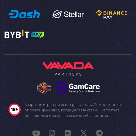
Азартные игры призваны развлекать. Помните, что вы
рискуете деньгами, когда делаете ставки. Не тратьте
больше, чем можете позволить себе проиграть.