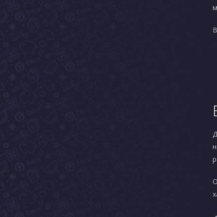
м
В
Д
н
р
О
х