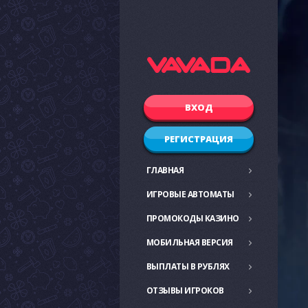
ВХОД
РЕГИСТРАЦИЯ
ГЛАВНАЯ
ИГРОВЫЕ АВТОМАТЫ
ПРОМОКОДЫ КАЗИНО
МОБИЛЬНАЯ ВЕРСИЯ
ВЫПЛАТЫ В РУБЛЯХ
ОТЗЫВЫ ИГРОКОВ