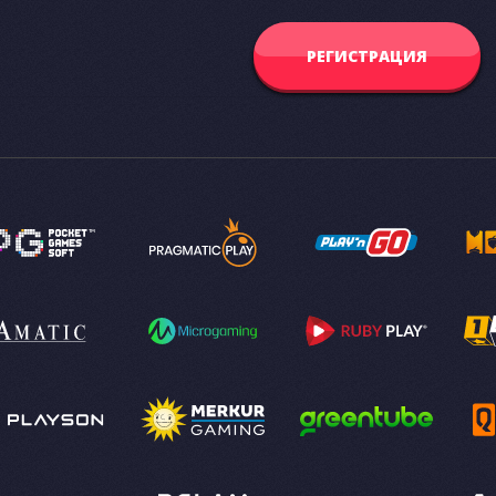
РЕГИСТРАЦИЯ