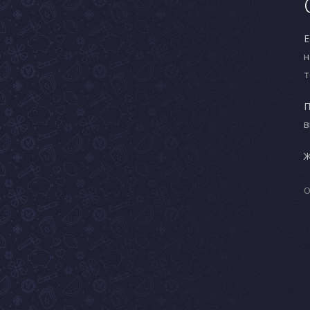
Е
н
т
П
в
Ж
О