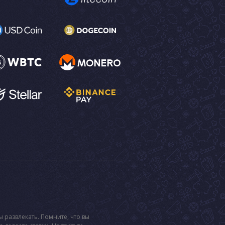
 развлекать. Помните, что вы