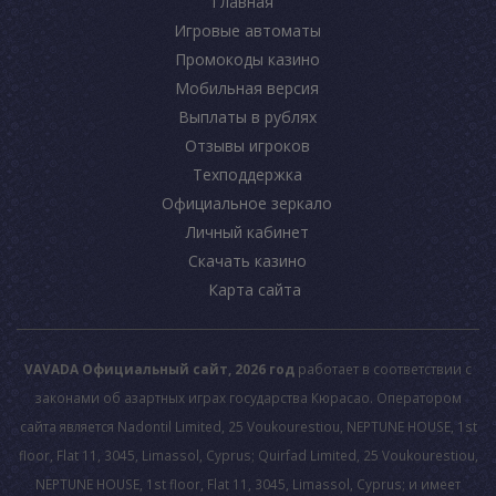
Главная
Игровые автоматы
Промокоды казино
Мобильная версия
Выплаты в рублях
Отзывы игроков
Техподдержка
Официальное зеркало
Личный кабинет
Скачать казино
Карта сайта
VAVADA Официальный сайт, 2026 год
работает в соответствии с
законами об азартных играх государства Кюрасао. Оператором
сайта является Nadontil Limited, 25 Voukourestiou, NEPTUNE HOUSE, 1st
floor, Flat 11, 3045, Limassol, Cyprus; Quirfad Limited, 25 Voukourestiou,
NEPTUNE HOUSE, 1st floor, Flat 11, 3045, Limassol, Cyprus; и имеет