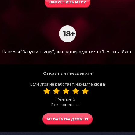
ЗАПУСТИТЬ ИГРУ
Нажимая "Запустить игру", вы подтверждаете что Вам есть 18 лет.
Открыть на весь экран
Если игра не работает, нажмите
сюда
Рейтинг
5
Всего оценок:
1
ИГРАТЬ НА ДЕНЬГИ