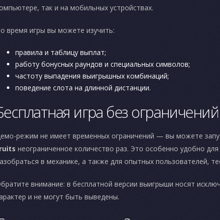
омпьютере, так и на мобильных устройствах.
о время игры вы можете изучить:
правила и таблицу выплат;
работу бонусных раундов и специальных символов;
частоту выпадения выигрышных комбинаций;
поведение слота на длинной дистанции.
Бесплатная игра без ограничений
емо-режим не имеет временных ограничений — вы можете запу
ruits
неограниченное количество раз. Это особенно удобно для
азобраться в механике, а также для опытных пользователей, те
братите внимание: в бесплатной версии выигрыши носят искл
арактер и не могут быть выведены.