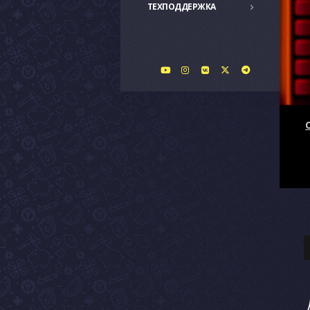
ТЕХПОДДЕРЖКА