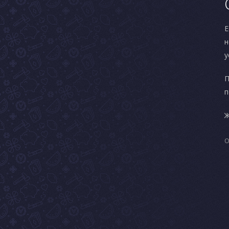
Е
н
у
П
п
Ж
О