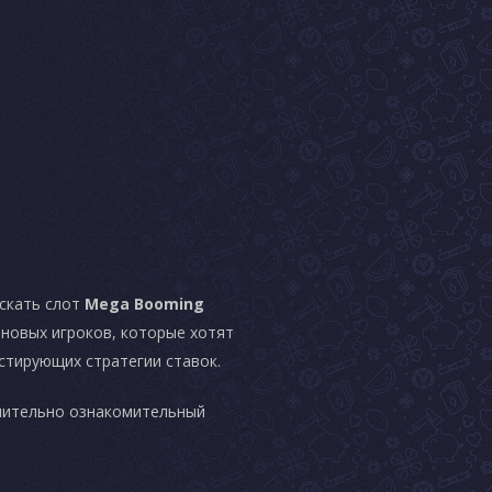
скать слот
Mega Booming
 новых игроков, которые хотят
стирующих стратегии ставок.
ючительно ознакомительный