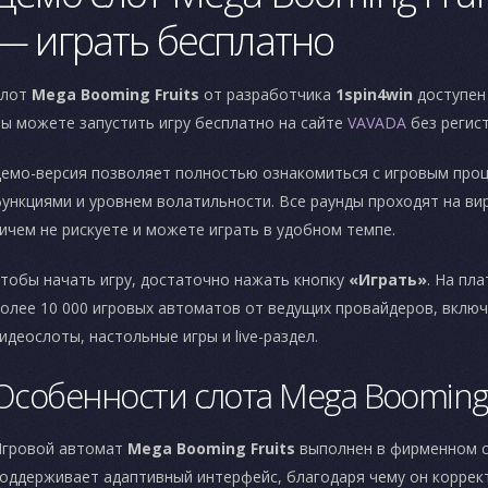
— играть бесплатно
Слот
Mega Booming Fruits
от разработчика
1spin4win
доступен
ы можете запустить игру бесплатно на сайте
VAVADA
без регист
емо-версия позволяет полностью ознакомиться с игровым проц
ункциями и уровнем волатильности. Все раунды проходят на ви
ичем не рискуете и можете играть в удобном темпе.
тобы начать игру, достаточно нажать кнопку
«Играть»
. На пл
олее 10 000 игровых автоматов от ведущих провайдеров, включ
идеослоты, настольные игры и live-раздел.
Особенности слота Mega Booming 
гровой автомат
Mega Booming Fruits
выполнен в фирменном с
оддерживает адаптивный интерфейс, благодаря чему он коррект