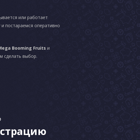
ывается или работает
у и постараемся оперативно
Mega Booming Fruits
и
м сделать выбор.
?
истрацию