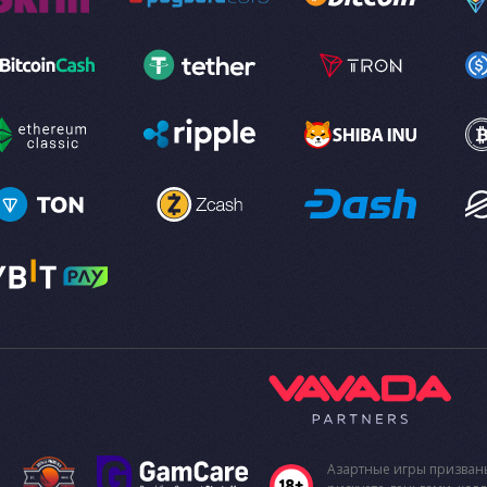
Азартные игры призваны