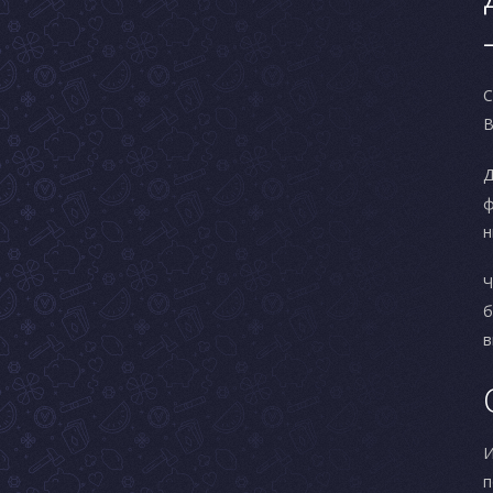
В
Д
ф
н
Ч
б
в
И
п