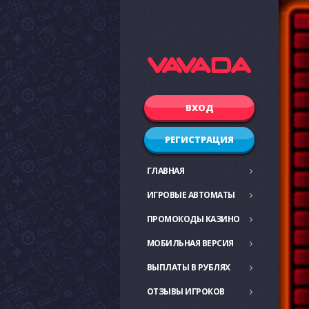
ВХОД
РЕГИСТРАЦИЯ
ГЛАВНАЯ
ИГРОВЫЕ АВТОМАТЫ
ПРОМОКОДЫ КАЗИНО
МОБИЛЬНАЯ ВЕРСИЯ
ВЫПЛАТЫ В РУБЛЯХ
ОТЗЫВЫ ИГРОКОВ