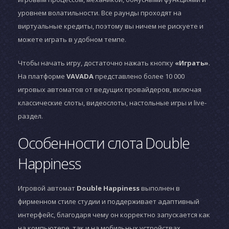
уровнем волатильности. Все раунды проходят на
виртуальные кредиты, поэтому вы ничем не рискуете и
можете играть в удобном темпе.
Чтобы начать игру, достаточно нажать кнопку
«Играть»
.
На платформе
VAVADA
представлено более 10 000
игровых автоматов от ведущих провайдеров, включая
классические слоты, видеослоты, настольные игры и live-
раздел.
Особенности слота Double
Happiness
Игровой автомат
Double Happiness
выполнен в
фирменном стиле студии
и поддерживает адаптивный
интерфейс, благодаря чему он корректно запускается как
на компьютере, так и на мобильных устройствах.