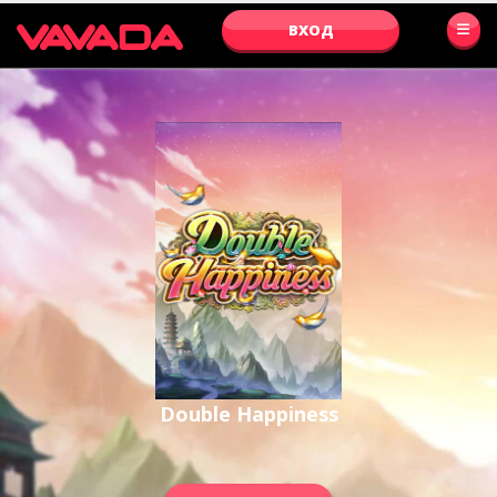
ВХОД
Double Happiness