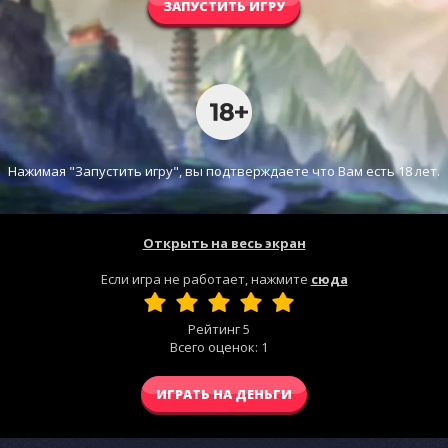
ЗАПУСТИТЬ ИГРУ
Нажимая "Запустить игру", вы подтверждаете что Вам есть 18 лет.
Открыть на весь экран
Если игра не работает, нажмите
сюда
Рейтинг
5
Всего оценок:
1
ИГРАТЬ НА ДЕНЬГИ