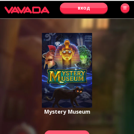
ВХОД
Mystery Museum