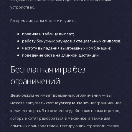
устройствах.
Во время игры вы можете изучить:
правила и таблицу выплат;
работу бонусных раундов и специальных символов;
частоту выпадения выигрышных комбинаций;
поведение слота на длинной дистанции.
Бесплатная игра без
ограничений
Демо-режим не имеет временных ограничений — вы
можете запускать слот
Mystery Museum
неограниченное
количество раз. Это особенно удобно для новых игроков,
которые хотят разобраться в механике, а также для
опытных пользователей, тестирующих стратегии ставок.