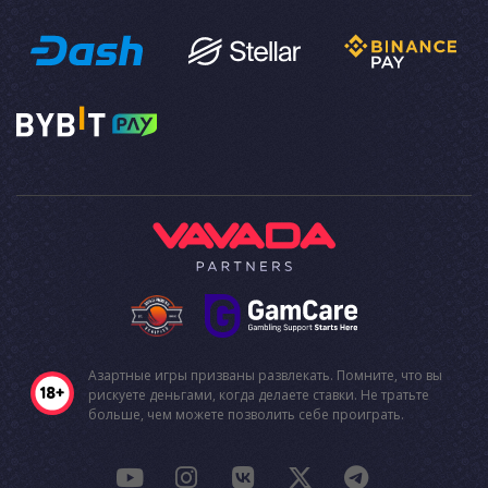
Азартные игры призваны развлекать. Помните, что вы
рискуете деньгами, когда делаете ставки. Не тратьте
больше, чем можете позволить себе проиграть.