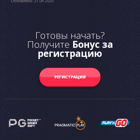
Обновлено:
21.09.2020
Готовы начать?
Получите
Бонус за
регистрацию
РЕГИСТРАЦИЯ