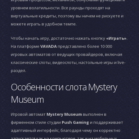
уровнем волатильности. Все раунды проходят на
виртуальные кредиты, поэтому вы ничем не рискуете и
можете играть в удобном темпе.
Чтобы начать игру, достаточно нажать кнопку
«Играть»
.
На платформе
VAVADA
представлено более 10 000
игровых автоматов от ведущих провайдеров, включая
классические слоты, видеослоты, настольные игры и live-
раздел.
Особенности слота Mystery
Museum
Игровой автомат
Mystery Museum
выполнен в
фирменном стиле студии
Push Gaming
и поддерживает
адаптивный интерфейс, благодаря чему он корректно
запускается как на компьютере, так и на мобильных