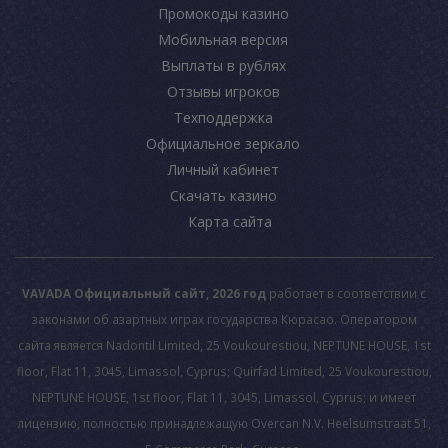
Промокоды казино
Мобильная версия
Выплаты в рублях
Отзывы игроков
Техподдержка
Официальное зеркало
Личный кабинет
Скачать казино
Карта сайта
VAVADA Официальный сайт, 2026 год
работает в соответствии с
законами об азартных играх государства Кюрасао. Оператором
сайта является Nadontil Limited, 25 Voukourestiou, NEPTUNE HOUSE, 1st
floor, Flat 11, 3045, Limassol, Cyprus; Quirfad Limited, 25 Voukourestiou,
NEPTUNE HOUSE, 1st floor, Flat 11, 3045, Limassol, Cyprus; и имеет
лицензию, полностью принадлежащую Overcan N.V. Heelsumstraat 51,