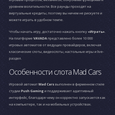
уровнем волатильности. Все раунды проходят на
виртуальные кредиты, поэтому вы ничем не рискуете и
можете играть в удобном темпе.
Чтобы начать игру, достаточно нажать кнопку
«Играть»
.
На платформе
VAVADA
представлено более 10 000
игровых автоматов от ведущих провайдеров, включая
классические слоты, видеослоты, настольные игры и live-
раздел.
Особенности слота Mad Cars
Игровой автомат
Mad Cars
выполнен в фирменном стиле
студии
Push Gaming
и поддерживает адаптивный
интерфейс, благодаря чему он корректно запускается как
на компьютере, так и на мобильных устройствах.