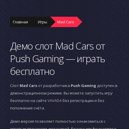
Главная
Игры
Mad Cars
Демо слот Mad Cars от
Push Gaming — играть
бесплатно
Слот
Mad Cars
от разработчика
Push Gaming
доступен в
демонстрационном режиме. Вы можете запустить игру
бесплатно на сайте
VAVADA
без регистрации и без
пополнения счёта.
Демо-версия позволяет полностью ознакомиться с
игровым процессом, механикой, бонусными функциями и