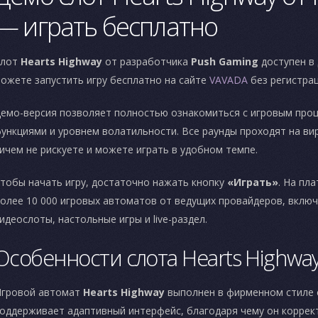
— играть бесплатно
Слот
Hearts Highway
от разработчика
Push Gaming
доступен в
ожете запустить игру бесплатно на сайте
VAVADA
без регистрац
емо-версия позволяет полностью ознакомиться с игровым проц
ункциями и уровнем волатильности. Все раунды проходят на ви
ичем не рискуете и можете играть в удобном темпе.
тобы начать игру, достаточно нажать кнопку
«Играть»
. На пл
олее 10 000 игровых автоматов от ведущих провайдеров, включ
идеослоты, настольные игры и live-раздел.
Особенности слота Hearts Highwa
гровой автомат
Hearts Highway
выполнен в фирменном стиле 
оддерживает адаптивный интерфейс, благодаря чему он коррект