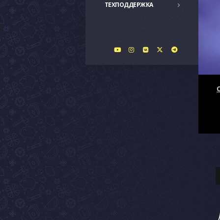
ТЕХПОДДЕРЖКА