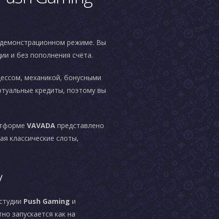
 демонстрационном режиме. Вы
ии и без пополнения счёта.
ессом, механикой, бонусными
ртуальные кредиты, поэтому вы
атформе
VAVADA
представлено
ая классические слоты,
y
студии
Push Gaming
и
но запускается как на