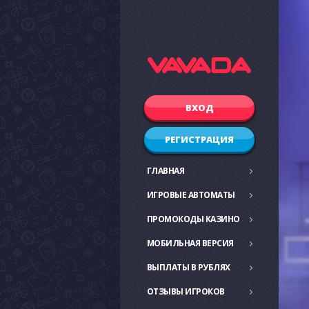
ВХОД
РЕГИСТРАЦИЯ
ГЛАВНАЯ
ИГРОВЫЕ АВТОМАТЫ
ПРОМОКОДЫ КАЗИНО
МОБИЛЬНАЯ ВЕРСИЯ
ВЫПЛАТЫ В РУБЛЯХ
ОТЗЫВЫ ИГРОКОВ