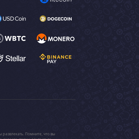
 развлекать. Помните, что вы