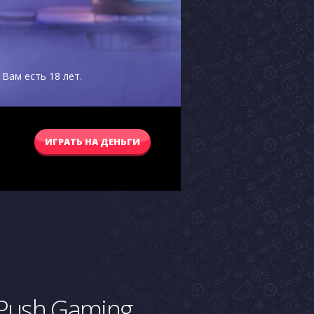
Вам есть 18 лет.
ИГРАТЬ НА ДЕНЬГИ
 Push Gaming