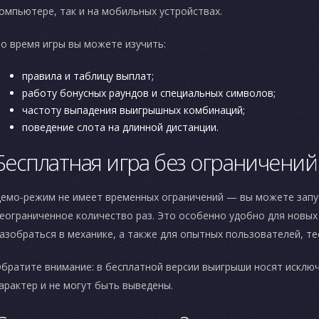
омпьютере, так и на мобильных устройствах.
о время игры вы можете изучить:
правила и таблицу выплат;
работу бонусных раундов и специальных символов;
частоту выпадения выигрышных комбинаций;
поведение слота на длинной дистанции.
Бесплатная игра без ограничений
емо-режим не имеет временных ограничений — вы можете запу
еограниченное количество раз. Это особенно удобно для новых
азобраться в механике, а также для опытных пользователей, те
братите внимание: в бесплатной версии выигрыши носят искл
арактер и не могут быть выведены.