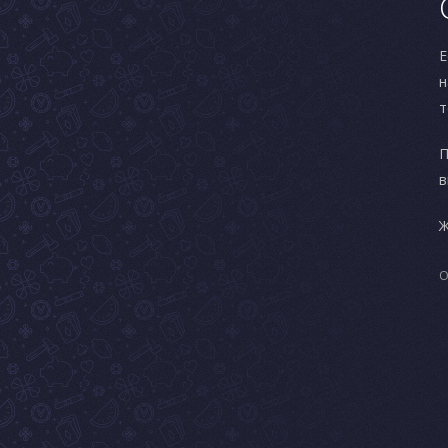
Е
н
т
П
в
Ж
О