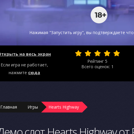
Нажимая "Запустить игру", вы подтверждаете что 
Открыть на весь экран
Рейтинг
5
Если игра не работает,
Всего оценок:
1
нажмите
сюда
Главная
Игры
Hearts Highway
Демо слот Hearts Highway от