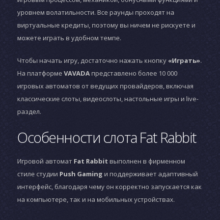
уровнем волатильности. Все раунды проходят на
виртуальные кредиты, поэтому вы ничем не рискуете и
можете играть в удобном темпе.
Чтобы начать игру, достаточно нажать кнопку
«Играть»
.
На платформе
VAVADA
представлено более 10 000
игровых автоматов от ведущих провайдеров, включая
классические слоты, видеослоты, настольные игры и live-
раздел.
Особенности слота Fat Rabbit
Игровой автомат
Fat Rabbit
выполнен в фирменном
стиле студии
Push Gaming
и поддерживает адаптивный
интерфейс, благодаря чему он корректно запускается как
на компьютере, так и на мобильных устройствах.