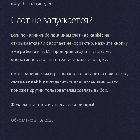
могут быть выведены.
Слот не запускается?
Если по каким-либо причинам слот
Fat Rabbit
не
открывается или работает некорректно, нажмите кнопку
«Не работает»
. Мы проверим игру и постараемся
оперативно устранить технические неполадки.
После завершения игры вы можете оставить свою оценку
слота
Fat Rabbit
и поделиться впечатлениями — это
поможет другим пользователям сделать выбор.
Желаем приятной и увлекательной игры!
Обновлено:
21.09.2020