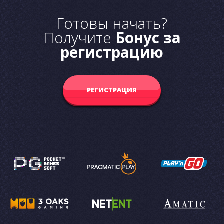
Готовы начать?
Получите
Бонус за
регистрацию
РЕГИСТРАЦИЯ