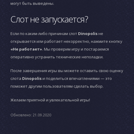
могут быть выведены.
Слот не запускается?
Если по каким-либо причинам слот
Dinopolis
не
открывается или работает некорректно, нажмите кнопку
«Не работает»
. Мы проверим игру и постараемся
оперативно устранить технические неполадки.
После завершения игры вы можете оставить свою оценку
слота
Dinopolis
и поделиться впечатлениями — это
поможет другим пользователям сделать выбор.
Желаем приятной и увлекательной игры!
Обновлено:
21.09.2020