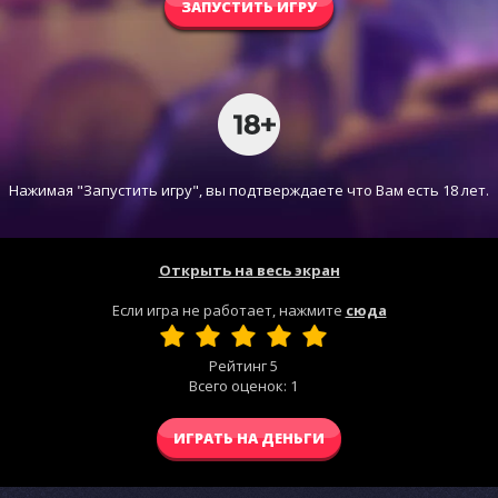
ЗАПУСТИТЬ ИГРУ
Нажимая "Запустить игру", вы подтверждаете что Вам есть 18 лет.
Открыть на весь экран
Если игра не работает, нажмите
сюда
Рейтинг
5
Всего оценок:
1
ИГРАТЬ НА ДЕНЬГИ