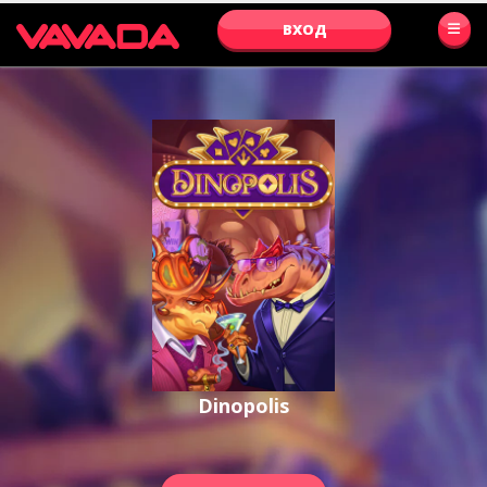
ВХОД
Dinopolis