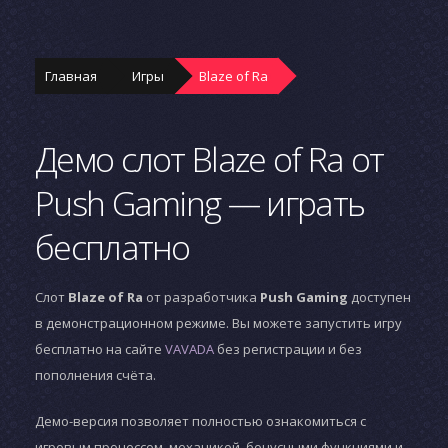
Главная
Игры
Blaze of Ra
Демо слот Blaze of Ra от
Push Gaming — играть
бесплатно
Слот
Blaze of Ra
от разработчика
Push Gaming
доступен
в демонстрационном режиме. Вы можете запустить игру
бесплатно на сайте
VAVADA
без регистрации и без
пополнения счёта.
Демо-версия позволяет полностью ознакомиться с
игровым процессом, механикой, бонусными функциями и