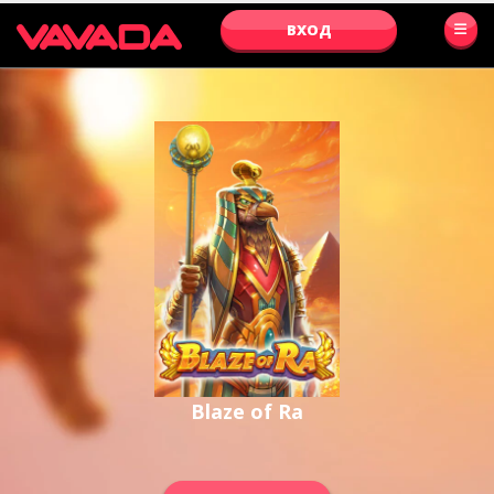
ВХОД
Blaze of Ra