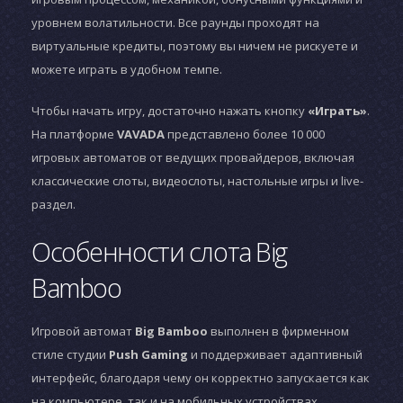
уровнем волатильности. Все раунды проходят на
виртуальные кредиты, поэтому вы ничем не рискуете и
можете играть в удобном темпе.
Чтобы начать игру, достаточно нажать кнопку
«Играть»
.
На платформе
VAVADA
представлено более 10 000
игровых автоматов от ведущих провайдеров, включая
классические слоты, видеослоты, настольные игры и live-
раздел.
Особенности слота Big
Bamboo
Игровой автомат
Big Bamboo
выполнен в фирменном
стиле студии
Push Gaming
и поддерживает адаптивный
интерфейс, благодаря чему он корректно запускается как
на компьютере, так и на мобильных устройствах.