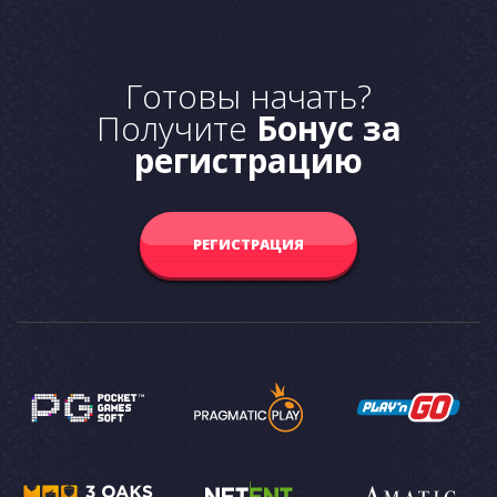
Готовы начать?
Получите
Бонус за
регистрацию
РЕГИСТРАЦИЯ