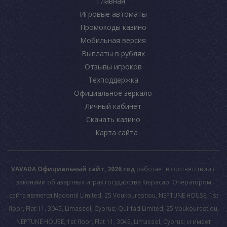
Главная
Игровые автоматы
Промокоды казино
Мобильная версия
Выплаты в рублях
Отзывы игроков
Техподдержка
Официальное зеркало
Личный кабинет
Скачать казино
Карта сайта
VAVADA Официальный сайт, 2026 год
работает в соответствии с
законами об азартных играх государства Кюрасао. Оператором
сайта является Nadontil Limited, 25 Voukourestiou, NEPTUNE HOUSE, 1st
floor, Flat 11, 3045, Limassol, Cyprus; Quirfad Limited, 25 Voukourestiou,
NEPTUNE HOUSE, 1st floor, Flat 11, 3045, Limassol, Cyprus; и имеет