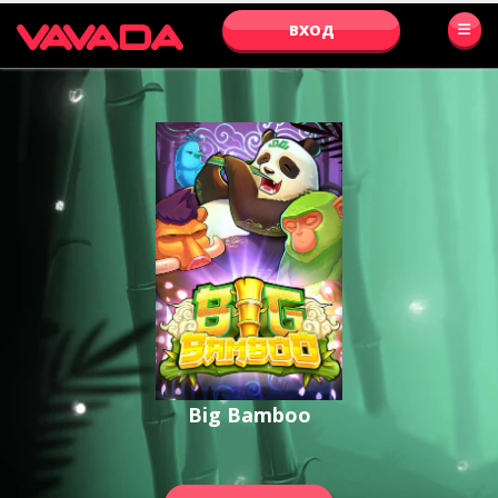
ВХОД
Big Bamboo