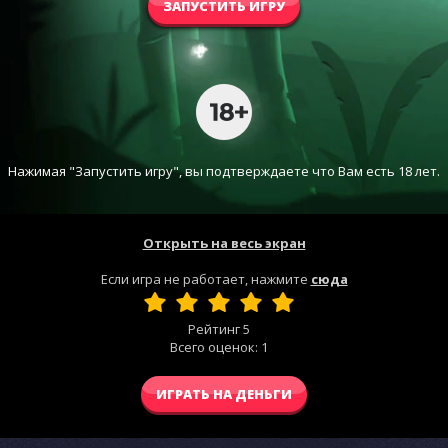
ЗАПУСТИТЬ ИГРУ
Нажимая "Запустить игру", вы подтверждаете что Вам есть 18 лет.
Открыть на весь экран
Если игра не работает, нажмите
сюда
Рейтинг
5
Всего оценок:
1
ИГРАТЬ НА ДЕНЬГИ