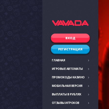
ВХОД
РЕГИСТРАЦИЯ
ГЛАВНАЯ
ИГРОВЫЕ АВТОМАТЫ
ПРОМОКОДЫ КАЗИНО
МОБИЛЬНАЯ ВЕРСИЯ
ВЫПЛАТЫ В РУБЛЯХ
ОТЗЫВЫ ИГРОКОВ