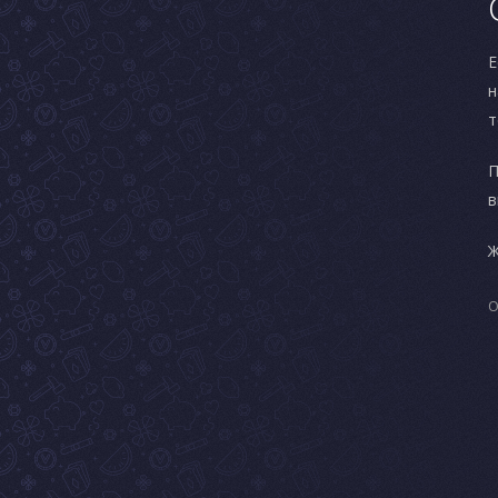
Е
н
т
П
в
Ж
О