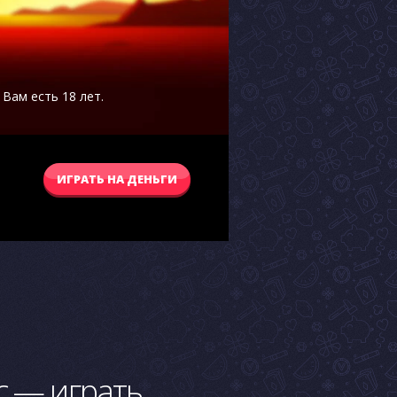
Вам есть 18 лет.
ИГРАТЬ НА ДЕНЬГИ
ic — играть