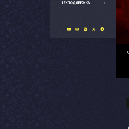
ТЕХПОДДЕРЖКА