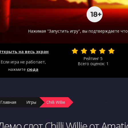
Нажимая "Запустить игру", вы подтверждаете что 
Открыть на весь экран
Рейтинг
5
Если игра не работает,
Всего оценок:
1
нажмите
сюда
Главная
Игры
Chilli Willie
Демо слот Chilli Willie от Amat