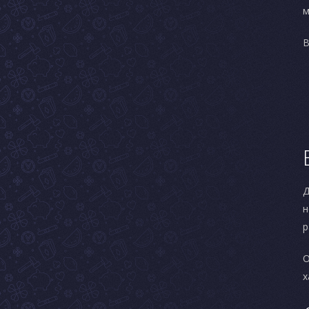
м
В
Д
н
р
О
х