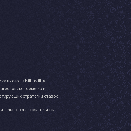
скать слот
Chilli Willie
 игроков, которые хотят
стирующих стратегии ставок.
ючительно ознакомительный