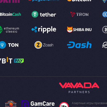
Азартные игры призваны