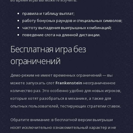
Во время игры вы можете изучить:
правила и таблицу выплат;
работу бонусных раундов и специальных символов;
частоту выпадения выигрышных комбинаций;
поведение слота на длинной дистанции.
Бесплатная игра без
ограничений
Демо-режим не имеет временных ограничений — вы
можете запускать слот
Frankenstein
неограниченное
количество раз. Это особенно удобно для новых игроков,
которые хотят разобраться в механике, а также для
опытных пользователей, тестирующих стратегии ставок.
Обратите внимание: в бесплатной версии выигрыши
носят исключительно ознакомительный характер и не