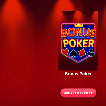
Bonus Poker
ЗАПУСТИТЬ ИГРУ