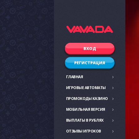
ВХОД
РЕГИСТРАЦИЯ
ГЛАВНАЯ
ИГРОВЫЕ АВТОМАТЫ
ПРОМОКОДЫ КАЗИНО
МОБИЛЬНАЯ ВЕРСИЯ
ВЫПЛАТЫ В РУБЛЯХ
ОТЗЫВЫ ИГРОКОВ