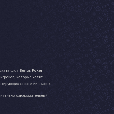
скать слот
Bonus Poker
 игроков, которые хотят
стирующих стратегии ставок.
ючительно ознакомительный