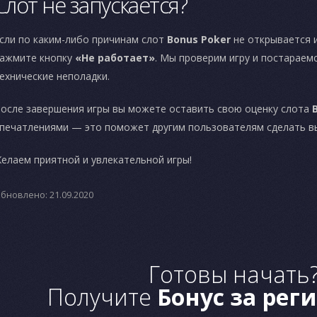
Слот не запускается?
сли по каким-либо причинам слот
Bonus Poker
не открывается 
ажмите кнопку
«Не работает»
. Мы проверим игру и постараем
ехнические неполадки.
осле завершения игры вы можете оставить свою оценку слота
печатлениями — это поможет другим пользователям сделать в
елаем приятной и увлекательной игры!
бновлено:
21.09.2020
Готовы начать
Получите
Бонус за рег