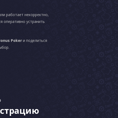
или работает некорректно,
ся оперативно устранить
Bonus Poker
и поделиться
ыбор.
?
истрацию