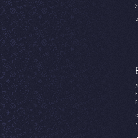
у
В
Д
н
р
О
х