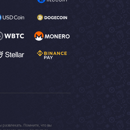
 развлекать. Помните, что вы