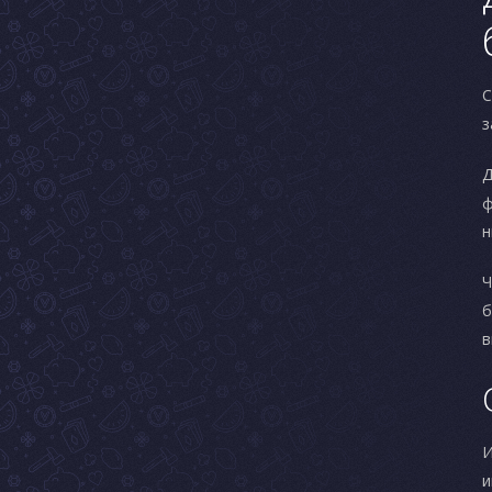
з
Д
ф
н
Ч
б
в
И
и