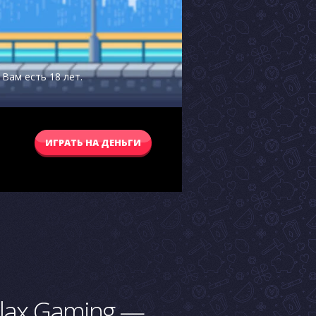
Вам есть 18 лет.
ИГРАТЬ НА ДЕНЬГИ
elax Gaming —