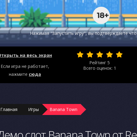
Нажимая "Запустить игру", вы подтверждаете что 
Открыть на весь экран
Рейтинг
5
Если игра не работает,
Всего оценок:
1
нажмите
сюда
Главная
Игры
Banana Town
Демо слот Banana Town от R