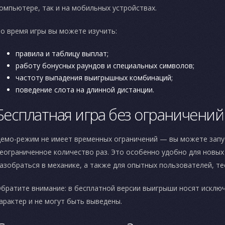
омпьютере, так и на мобильных устройствах.
о время игры вы можете изучить:
правила и таблицу выплат;
работу бонусных раундов и специальных символов;
частоту выпадения выигрышных комбинаций;
поведение слота на длинной дистанции.
Бесплатная игра без ограничений
емо-режим не имеет временных ограничений — вы можете запу
еограниченное количество раз. Это особенно удобно для новых
азобраться в механике, а также для опытных пользователей, те
братите внимание: в бесплатной версии выигрыши носят искл
арактер и не могут быть выведены.