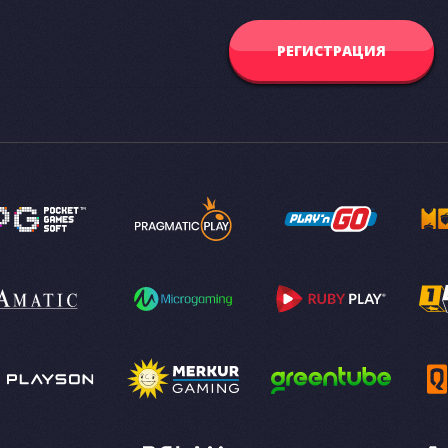
РЕГИСТРАЦИЯ