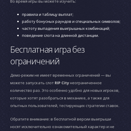
Во время игры вы можете изучить:
правила и таблицу выплат;
работу бонусных раундов и специальных символов;
частоту выпадения выигрышных комбинаций;
поведение слота на длинной дистанции.
Бесплатная игра без
ограничений
Демо-режим не имеет временных ограничений — вы
можете запускать слот
RIP City
неограниченное
количество раз. Это особенно удобно для новых игроков,
которые хотят разобраться в механике, а также для
опытных пользователей, тестирующих стратегии ставок.
Обратите внимание: в бесплатной версии выигрыши
носят исключительно ознакомительный характер и не