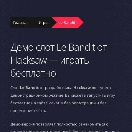
Главная
Игры
Le Bandit
Демо слот Le Bandit от
Hacksaw — играть
бесплатно
Слот
Le Bandit
от разработчика
Hacksaw
доступен в
демонстрационном режиме. Вы можете запустить игру
бесплатно на сайте
VAVADA
без регистрации и без
пополнения счёта.
Демо-версия позволяет полностью ознакомиться с
игровым процессом, механикой, бонусными функциями и