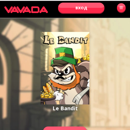
ВХОД
Le Bandit