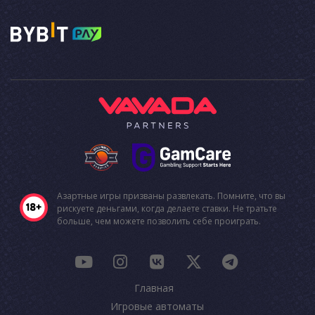
Азартные игры призваны развлекать. Помните, что вы
рискуете деньгами, когда делаете ставки. Не тратьте
больше, чем можете позволить себе проиграть.
Главная
Игровые автоматы