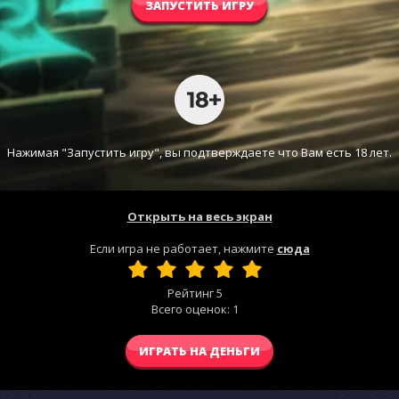
ЗАПУСТИТЬ ИГРУ
Нажимая "Запустить игру", вы подтверждаете что Вам есть 18 лет.
Открыть на весь экран
Если игра не работает, нажмите
сюда
Рейтинг
5
Всего оценок:
1
ИГРАТЬ НА ДЕНЬГИ