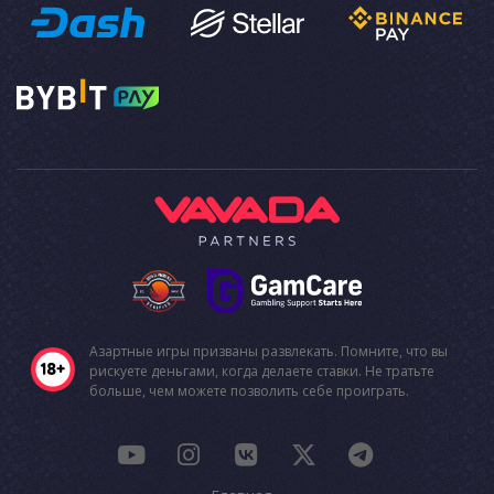
Азартные игры призваны развлекать. Помните, что вы
рискуете деньгами, когда делаете ставки. Не тратьте
больше, чем можете позволить себе проиграть.