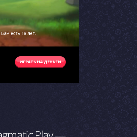
Вам есть 18 лет.
ИГРАТЬ НА ДЕНЬГИ
agmatic Play —