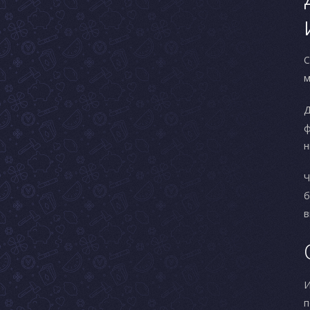
м
Д
ф
н
Ч
б
в
И
п