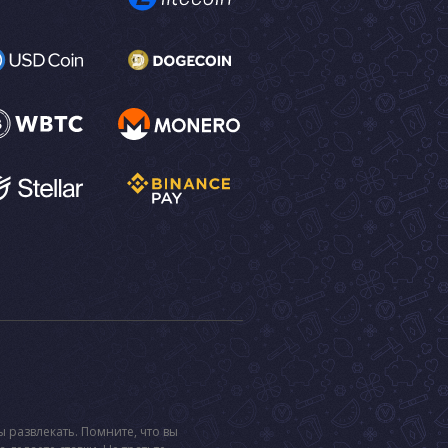
 развлекать. Помните, что вы