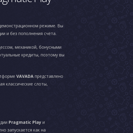
демонстрационном режиме. Вы
ии и без пополнения счёта.
ессом, механикой, бонусными
ртуальные кредиты, поэтому вы
атформе
VAVADA
представлено
ая классические слоты,
удии
Pragmatic Play
и
но запускается как на