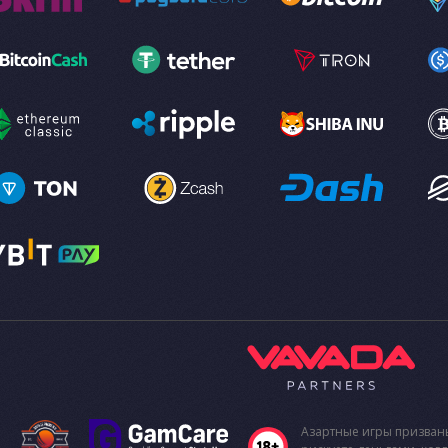
Азартные игры призваны