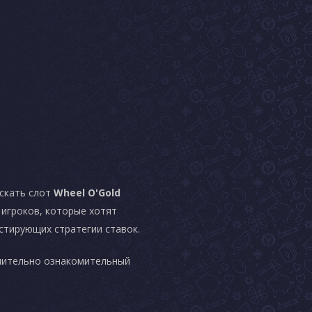
скать слот
Wheel O'Gold
 игроков, которые хотят
стирующих стратегии ставок.
ючительно ознакомительный