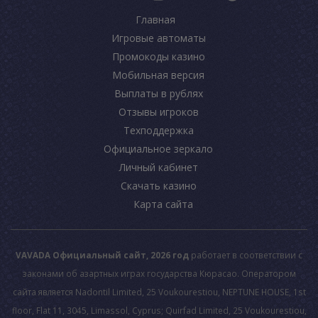
Главная
Игровые автоматы
Промокоды казино
Мобильная версия
Выплаты в рублях
Отзывы игроков
Техподдержка
Официальное зеркало
Личный кабинет
Скачать казино
Карта сайта
VAVADA Официальный сайт, 2026 год
работает в соответствии с
законами об азартных играх государства Кюрасао. Оператором
сайта является Nadontil Limited, 25 Voukourestiou, NEPTUNE HOUSE, 1st
floor, Flat 11, 3045, Limassol, Cyprus; Quirfad Limited, 25 Voukourestiou,