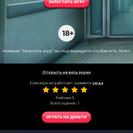
ЗАПУСТИТЬ ИГРУ
Нажимая "Запустить игру", вы подтверждаете что Вам есть 18 лет.
Открыть на весь экран
Если игра не работает, нажмите
сюда
Рейтинг
5
Всего оценок:
1
ИГРАТЬ НА ДЕНЬГИ