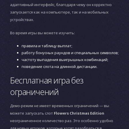
адаптивный интерфейс, благодаря чему он корректно
запускается как на компьютере, так и на мобильных
устройствах.
Во время игры вы можете изучить:
правила и таблицу выплат;
работу бонусных раундов и специальных символов;
частоту выпадения выигрышных комбинаций;
поведение слота на длинной дистанции.
Бесплатная игра без
ограничений
Демо-режим не имеет временных ограничений — вы
можете запускать слот
Flowers Christmas Edition
неограниченное количество раз. Это особенно удобно
для новых игроков, которые хотят разобраться в