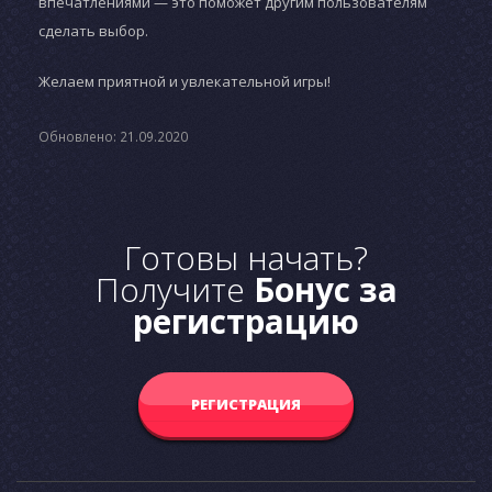
впечатлениями — это поможет другим пользователям
сделать выбор.
Желаем приятной и увлекательной игры!
Обновлено:
21.09.2020
Готовы начать?
Получите
Бонус за
регистрацию
РЕГИСТРАЦИЯ