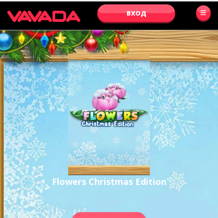
ВХОД
Flowers Christmas Edition