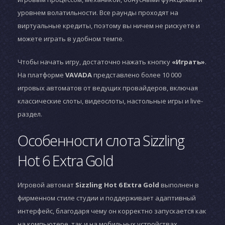
уровнем волатильности. Все раунды проходят на
виртуальные кредиты, поэтому вы ничем не рискуете и
можете играть в удобном темпе.
Чтобы начать игру, достаточно нажать кнопку
«Играть»
.
На платформе
VAVADA
представлено более 10 000
игровых автоматов от ведущих провайдеров, включая
классические слоты, видеослоты, настольные игры и live-
раздел.
Особенности слота Sizzling
Hot 6 Extra Gold
Игровой автомат
Sizzling Hot 6 Extra Gold
выполнен в
фирменном стиле студии
и поддерживает адаптивный
интерфейс, благодаря чему он корректно запускается как
на компьютере, так и на мобильных устройствах.