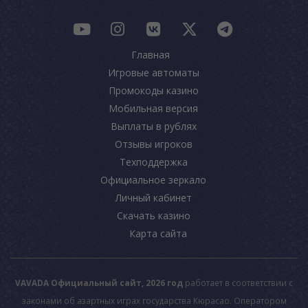
Главная
Игровые автоматы
Промокоды казино
Мобильная версия
Выплаты в рублях
Отзывы игроков
Техподдержка
Официальное зеркало
Личный кабинет
Скачать казино
Карта сайта
VAVADA Официальный сайт, 2026 год
работает в соответствии с
законами об азартных играх государства Кюрасао. Оператором