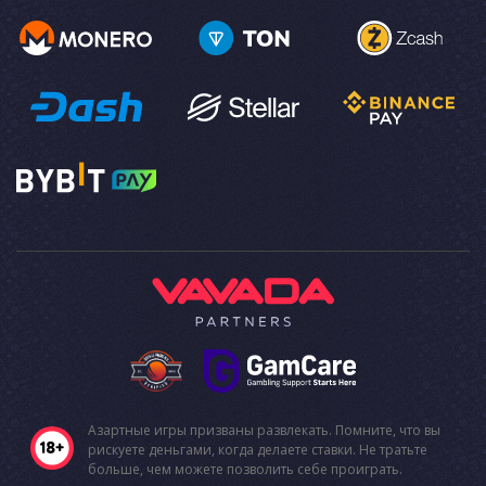
Азартные игры призваны развлекать. Помните, что вы
рискуете деньгами, когда делаете ставки. Не тратьте
больше, чем можете позволить себе проиграть.