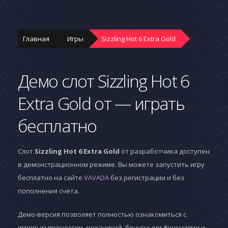
Главная
Игры
Sizzling Hot 6 Extra Gold
Демо слот Sizzling Hot 6
Extra Gold от — играть
бесплатно
Слот
Sizzling Hot 6 Extra Gold
от разработчика
доступен
в демонстрационном режиме. Вы можете запустить игру
бесплатно на сайте
VAVADA
без регистрации и без
пополнения счёта.
Демо-версия позволяет полностью ознакомиться с
игровым процессом, механикой, бонусными функциями и